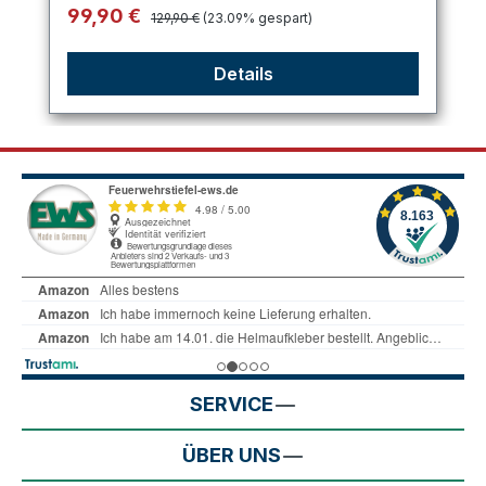
Regulärer Preis:
Verkaufspreis:
99,90 €
129,90 €
(23.09% gespart)
Details
SERVICE
ÜBER UNS