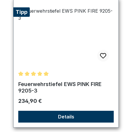
Tipp
Durchschnittliche Bewertung von 5 von 5 Sternen
Feuerwehrstiefel EWS PINK FIRE
9205-3
Regulärer Preis:
234,90 €
Details