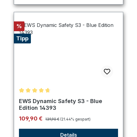
Rabatt
%
Tipp
Durchschnittliche Bewertung von 4.8 von 5 Stern
EWS Dynamic Safety S3 - Blue
Edition 14393
Regulärer Preis:
Verkaufspreis:
109,90 €
139,90 €
(21.44% gespart)
Details