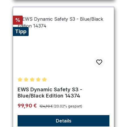
Rabatt
%
Tipp
Durchschnittliche Bewertung von 5 von 5 Sternen
EWS Dynamic Safety S3 -
Blue/Black Edition 14374
Regulärer Preis:
Verkaufspreis:
99,90 €
124,90 €
(20.02% gespart)
Details