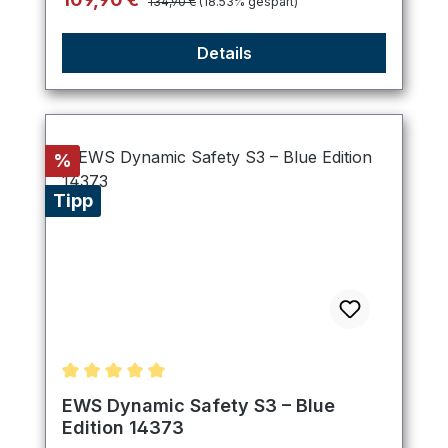
134,90 €
(18.53% gespart)
Details
Rabatt
%
Tipp
Durchschnittliche Bewertung von 5 von 5 Sternen
EWS Dynamic Safety S3 – Blue
Edition 14373