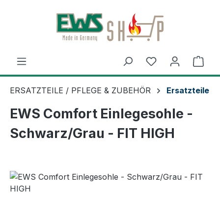
Zum Hauptinhalt springen
Ware
ERSATZTEILE / PFLEGE & ZUBEHÖR
Ersatzteile
EWS Comfort Einlegesohle -
Schwarz/Grau - FIT HIGH
Bildergalerie überspringen