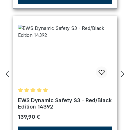
Durchschnittliche Bewertung von 5 von 5 Sternen
EWS Dynamic Safety S3 - Red/Black
Edition 14392
Regulärer Preis:
139,90 €