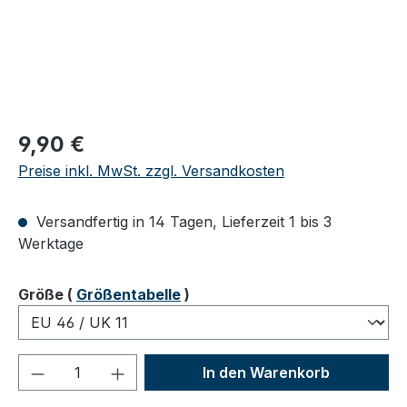
Regulärer Preis:
9,90 €
Preise inkl. MwSt. zzgl. Versandkosten
Versandfertig in 14 Tagen, Lieferzeit 1 bis 3
Werktage
auswählen
Größe
(
Größentabelle
)
Produkt Anzahl: Gib den gewünschten We
In den Warenkorb