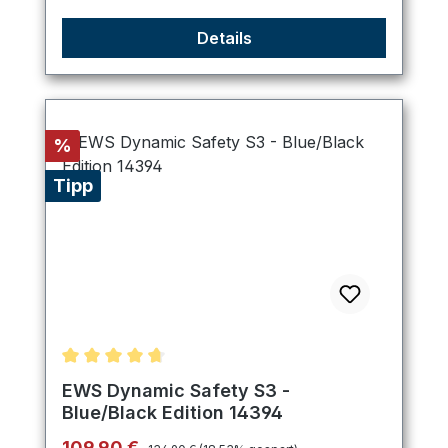
Details
Rabatt
%
Tipp
Durchschnittliche Bewertung von 4.75 von 5 Ster
EWS Dynamic Safety S3 -
Blue/Black Edition 14394
Regulärer Preis:
Verkaufspreis:
109,90 €