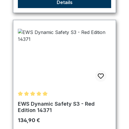
Details
Durchschnittliche Bewertung von 5 von 5 Sternen
EWS Dynamic Safety S3 - Red
Edition 14371
Regulärer Preis:
134,90 €