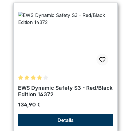
Durchschnittliche Bewertung von 4 von 5 Sternen
EWS Dynamic Safety S3 - Red/Black
Edition 14372
Regulärer Preis:
134,90 €
Details