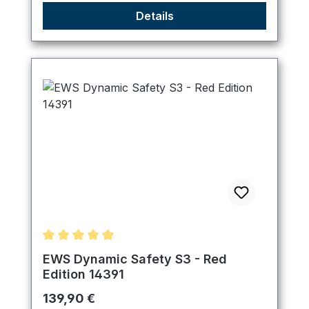
Details
Durchschnittliche Bewertung von 4.89 von 5 Ster
EWS Dynamic Safety S3 - Red
Edition 14391
Regulärer Preis:
139,90 €