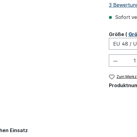
Durchschnit
3 Bewertun
Sofort ver
ausw
Größe
(
Grö
Produkt
Zum Merkze
Produktnu
chen Einsatz