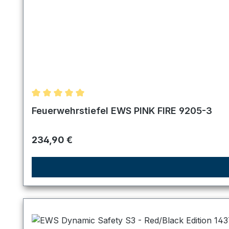
Durchschnittliche Bewertung von 5 von 5 Sternen
Feuerwehrstiefel EWS PINK FIRE 9205-3
Regulärer Preis:
234,90 €