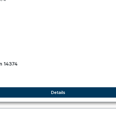
on 14374
Details