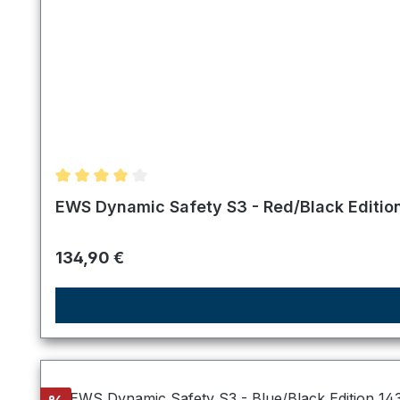
Durchschnittliche Bewertung von 4 von 5 Sternen
EWS Dynamic Safety S3 - Red/Black Editio
Regulärer Preis:
134,90 €