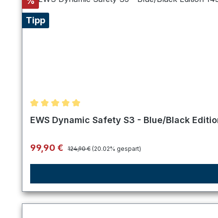
Rabatt
%
Tipp
Durchschnittliche Bewertung von 5 von 5 Sternen
EWS Dynamic Safety S3 - Blue/Black Editi
Regulärer Preis:
Verkaufspreis:
99,90 €
124,90 €
(20.02% gespart)