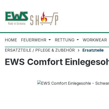
m Hauptinhalt springen
Zur Suche springen
Zur Hauptnavigation springen
HOME
FEUERWEHR
RETTUNG
WORKWEAR
ERSATZTEILE / PFLEGE & ZUBEHÖR
Ersatzteile
EWS Comfort Einlegesoh
Bildergalerie überspringen