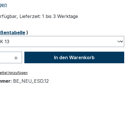
tliche Bewertung von 5 von 5 Sternen
gen
fügbar, Lieferzeit: 1 bis 3 Werktage
ählen
ßentabelle
)
 Anzahl: Gib den gewünschten Wert ein 
In den Warenkorb
ttel hinzufügen
mmer:
BE_NEU_ESD.12