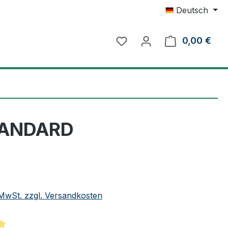
Deutsch
0,00 €
Ware
STANDARD
eis:
. MwSt. zzgl. Versandkosten