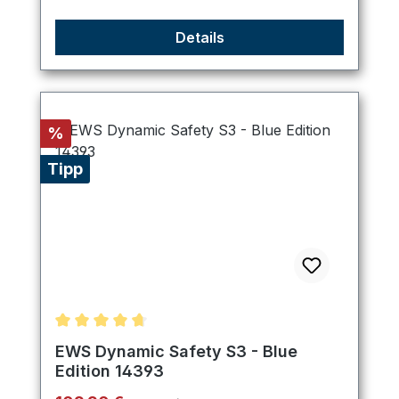
Details
Rabatt
%
Tipp
Durchschnittliche Bewertung von 4.8 von 5 Stern
EWS Dynamic Safety S3 - Blue
Edition 14393
Regulärer Preis: