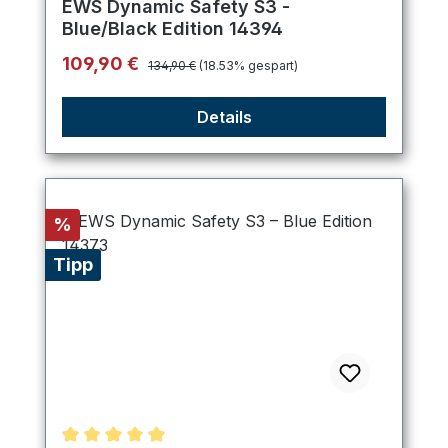
EWS Dynamic Safety S3 -
Blue/Black Edition 14394
Regulärer Preis:
Verkaufspreis:
109,90 €
134,90 €
(18.53% gespart)
Details
Rabatt
%
Tipp