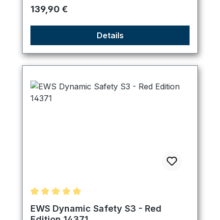
Regulärer Preis:
139,90 €
Details
Durchschnittliche Bewertung von 5 von 5 Sternen
EWS Dynamic Safety S3 - Red
Edition 14371