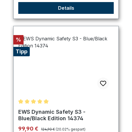
Details
Rabatt
%
Tipp
Durchschnittliche Bewertung von 5 von 5 Sternen
EWS Dynamic Safety S3 -
Blue/Black Edition 14374
Regulärer Preis:
Verkaufspreis:
99,90 €
124,90 €
(20.02% gespart)