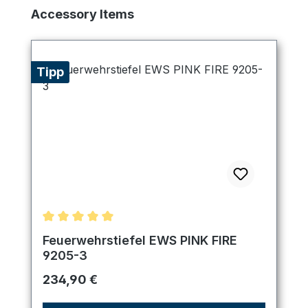
Produktgalerie überspringen
Accessory Items
Tipp
Durchschnittliche Bewertung von 5 von 5 Sternen
Feuerwehrstiefel EWS PINK FIRE
9205-3
Regulärer Preis:
234,90 €