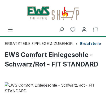
Zum Hauptinhalt springen
Ware
ERSATZTEILE / PFLEGE & ZUBEHÖR
Ersatzteile
EWS Comfort Einlegesohle -
Schwarz/Rot - FIT STANDARD
Bildergalerie überspringen