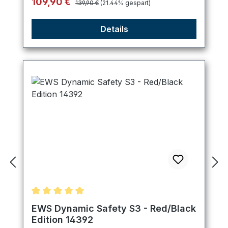
Verkaufspreis:
109,90 €
139,90 €
(21.44% gespart)
Details
Durchschnittliche Bewertung von 5 von 5 Sternen
EWS Dynamic Safety S3 - Red/Black
Edition 14392