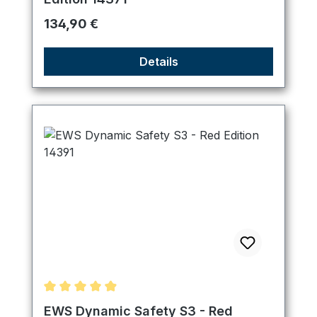
Regulärer Preis:
134,90 €
Details
Durchschnittliche Bewertung von 4.89 von 5 Ster
EWS Dynamic Safety S3 - Red