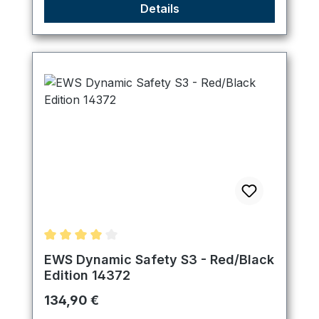
Details
Durchschnittliche Bewertung von 4 von 5 Sternen
EWS Dynamic Safety S3 - Red/Black
Edition 14372
Regulärer Preis:
134,90 €