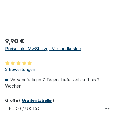
Regulärer Preis:
9,90 €
Preise inkl. MwSt. zzgl. Versandkosten
Durchschnittliche Bewertung von 5 von 5 Sternen
3 Bewertungen
Versandfertig in 7 Tagen, Lieferzeit ca. 1 bis 2
Wochen
auswählen
Größe
(
Größentabelle
)