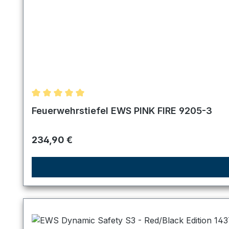
Durchschnittliche Bewertung von 5 von 5 Sternen
Feuerwehrstiefel EWS PINK FIRE 9205-3
Regulärer Preis:
234,90 €