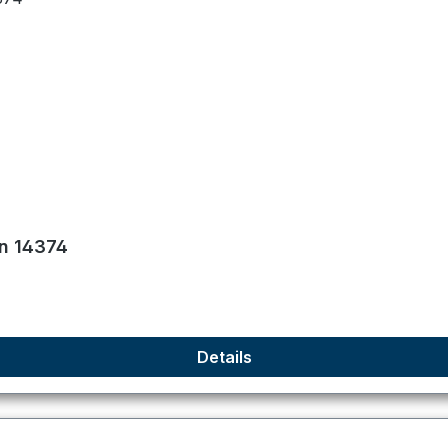
on 14374
Details