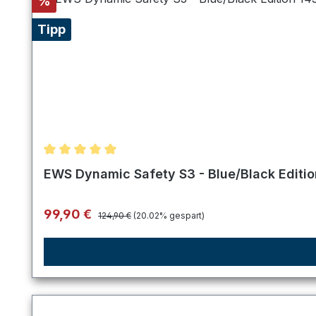
Rabatt
%
Tipp
Durchschnittliche Bewertung von 5 von 5 Sternen
EWS Dynamic Safety S3 - Blue/Black Editi
Regulärer Preis:
Verkaufspreis:
99,90 €
124,90 €
(20.02% gespart)