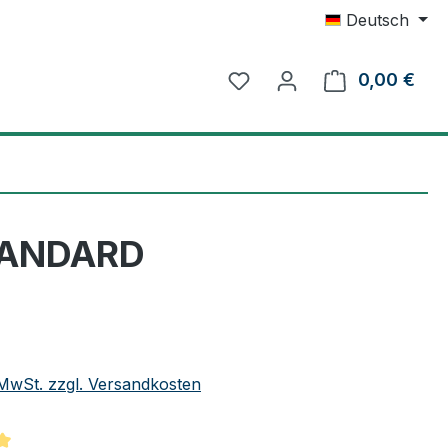
Deutsch
0,00 €
Ware
STANDARD
eis:
. MwSt. zzgl. Versandkosten