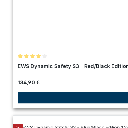
Durchschnittliche Bewertung von 4 von 5 Sternen
EWS Dynamic Safety S3 - Red/Black Editio
Regulärer Preis:
134,90 €