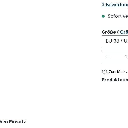
Durchschnit
3 Bewertun
Sofort ver
ausw
Größe
(
Grö
Produkt
Zum Merkze
Produktnu
chen Einsatz