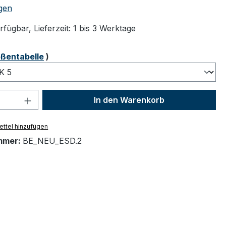
tliche Bewertung von 5 von 5 Sternen
gen
fügbar, Lieferzeit: 1 bis 3 Werktage
ählen
ßentabelle
)
 Anzahl: Gib den gewünschten Wert ein 
In den Warenkorb
ttel hinzufügen
mmer:
BE_NEU_ESD.2