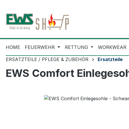
m Hauptinhalt springen
Zur Suche springen
Zur Hauptnavigation springen
HOME
FEUERWEHR
RETTUNG
WORKWEAR
ERSATZTEILE / PFLEGE & ZUBEHÖR
Ersatzteile
EWS Comfort Einlegesoh
Bildergalerie überspringen