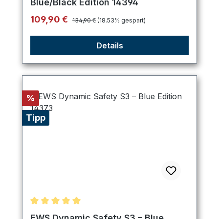
Blue/Black Edition 14394
Regulärer Preis:
Verkaufspreis:
109,90 €
134,90 €
(18.53% gespart)
Details
Rabatt
%
Tipp
Durchschnittliche Bewertung von 5 von 5 Sternen
EWS Dynamic Safety S3 – Blue