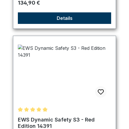
Regulärer Preis:
134,90 €
Details
Durchschnittliche Bewertung von 4.89 von 5 Ster
EWS Dynamic Safety S3 - Red
Edition 14391