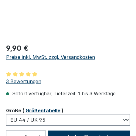
Regulärer Preis:
9,90 €
Preise inkl. MwSt. zzgl. Versandkosten
Durchschnittliche Bewertung von 5 von 5 Sternen
3 Bewertungen
Sofort verfügbar, Lieferzeit: 1 bis 3 Werktage
auswählen
Größe
(
Größentabelle
)
Produkt Anzahl: Gib den gewünschten We