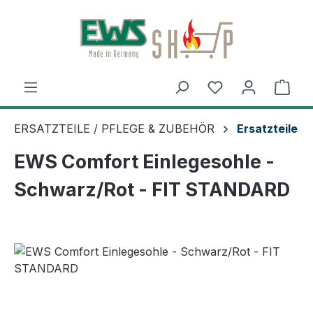
Zum Hauptinhalt springen
Ware
ERSATZTEILE / PFLEGE & ZUBEHÖR
Ersatzteile
EWS Comfort Einlegesohle -
Schwarz/Rot - FIT STANDARD
Bildergalerie überspringen