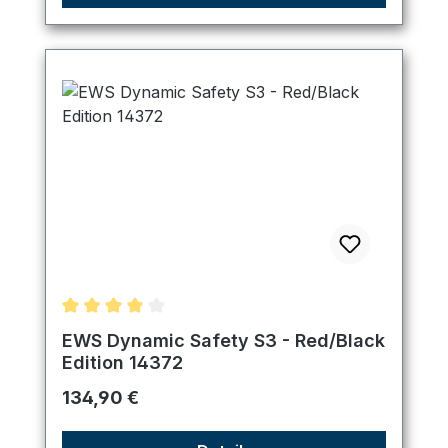
Durchschnittliche Bewertung von 4 von 5 Sternen
EWS Dynamic Safety S3 - Red/Black
Edition 14372
Regulärer Preis:
134,90 €