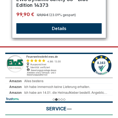
Edition 14373
Regulärer Preis:
Verkaufspreis:
99,90 €
129,90 €
(23.09% gespart)
Details
SERVICE