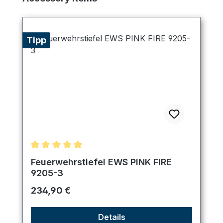
Tipp
Durchschnittliche Bewertung von 5 von 5 Sternen
Feuerwehrstiefel EWS PINK FIRE
9205-3
Regulärer Preis:
234,90 €
Details