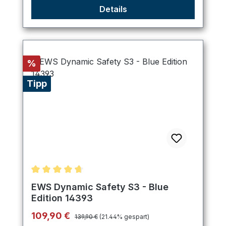
Details
Rabatt
%
Tipp
Durchschnittliche Bewertung von 4.8 von 5 Stern
EWS Dynamic Safety S3 - Blue
Edition 14393
Regulärer Preis:
Verkaufspreis:
109,90 €
139,90 €
(21.44% gespart)