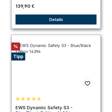
Regulärer Preis:
139,90 €
Details
Rabatt
%
Tipp
Durchschnittliche Bewertung von 4.75 von 5 Ster
EWS Dynamic Safety S3 -