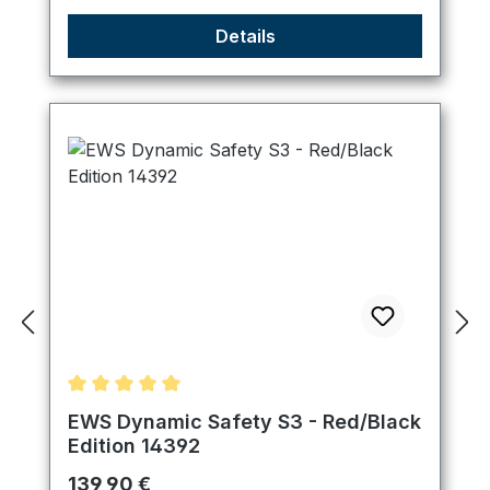
Details
Durchschnittliche Bewertung von 5 von 5 Sternen
EWS Dynamic Safety S3 - Red/Black
Edition 14392
Regulärer Preis:
139,90 €