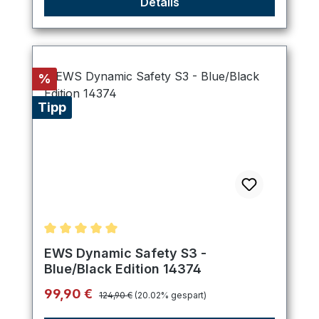
Details
Rabatt
%
Tipp
Durchschnittliche Bewertung von 5 von 5 Sternen
EWS Dynamic Safety S3 -
Blue/Black Edition 14374
Regulärer Preis:
Verkaufspreis:
99,90 €
124,90 €
(20.02% gespart)