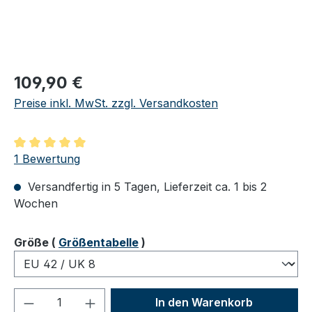
Regulärer Preis:
109,90 €
Preise inkl. MwSt. zzgl. Versandkosten
Durchschnittliche Bewertung von 5 von 5 Sternen
1 Bewertung
Versandfertig in 5 Tagen, Lieferzeit ca. 1 bis 2
Wochen
auswählen
Größe
(
Größentabelle
)
Produkt Anzahl: Gib den gewünschten We
In den Warenkorb