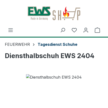
Zum Hauptinhalt springen
Ware
FEUERWEHR
Tagesdienst Schuhe
Diensthalbschuh EWS 2404
Bildergalerie überspringen