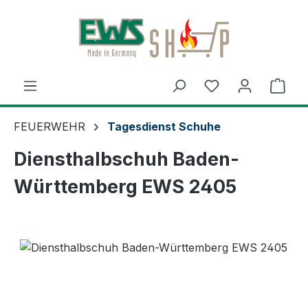
Zum Hauptinhalt springen
Ware
FEUERWEHR
Tagesdienst Schuhe
Diensthalbschuh Baden-
Württemberg EWS 2405
Bildergalerie überspringen