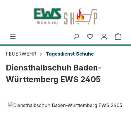
Zum Hauptinhalt springen
Ware
FEUERWEHR
Tagesdienst Schuhe
Diensthalbschuh Baden-
Württemberg EWS 2405
Bildergalerie überspringen