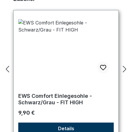
EWS Comfort Einlegesohle -
Schwarz/Grau - FIT HIGH
Regulärer Preis:
9,90 €
Details