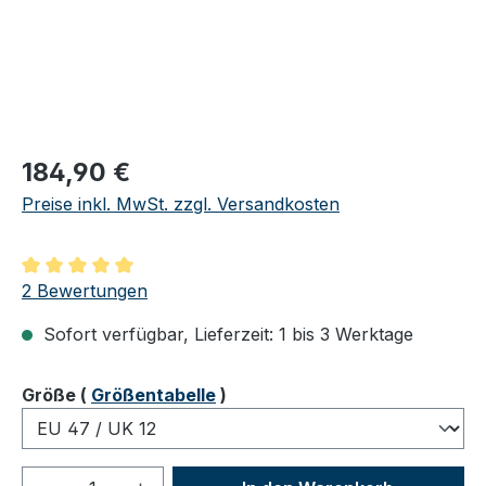
Regulärer Preis:
184,90 €
Preise inkl. MwSt. zzgl. Versandkosten
Durchschnittliche Bewertung von 5 von 5 Sternen
2 Bewertungen
Sofort verfügbar, Lieferzeit: 1 bis 3 Werktage
auswählen
Größe
(
Größentabelle
)
Produkt Anzahl: Gib den gewünschten We