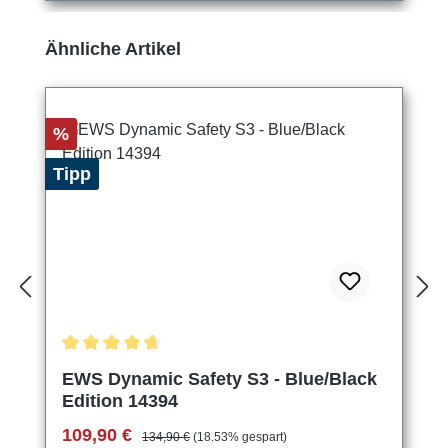
Produktgalerie überspringen
Ähnliche Artikel
Rabatt
%
Tipp
Durchschnittliche Bewertung von 4.75 von 5 Sternen
EWS Dynamic Safety S3 - Blue/Black
Edition 14394
Verkaufspreis:
Regulärer Preis:
109,90 €
134,90 €
(18.53% gespart)