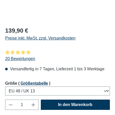
Regulärer Preis:
139,90 €
Preise inkl. MwSt. zzgl. Versandkosten
Durchschnittliche Bewertung von 5 von 5 Sternen
20 Bewertungen
Versandfertig in 7 Tagen, Lieferzeit 1 bis 3 Werktage
auswählen
Größe
(
Größentabelle
)
Produkt Anzahl: Gib den gewünschten Wert e
In den Warenkorb