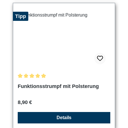
Tipp
Durchschnittliche Bewertung von 5 von 5 Sternen
Funktionsstrumpf mit Polsterung
Regulärer Preis:
8,90 €
Details