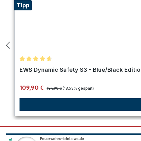
Tipp
Durchschnittliche Bewertung von 4.75 von 5 Ster
EWS Dynamic Safety S3 - Blue/Black Editi
Regulärer Preis:
Verkaufspreis:
109,90 €
134,90 €
(18.53% gespart)