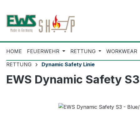
m Hauptinhalt springen
Zur Suche springen
Zur Hauptnavigation springen
HOME
FEUERWEHR
RETTUNG
WORKWEAR
RETTUNG
Dynamic Safety Linie
EWS Dynamic Safety S3 -
Bildergalerie überspringen