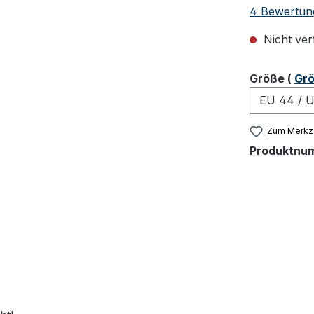
Durchschnit
4 Bewertun
Nicht ver
ausw
Größe
(
Grö
Zum Merkze
Produktnu