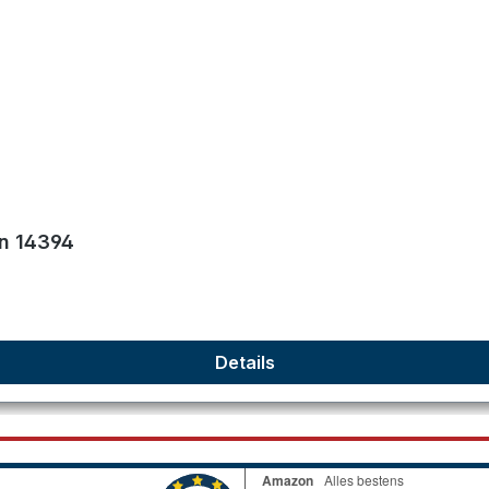
nen
on 14394
Details