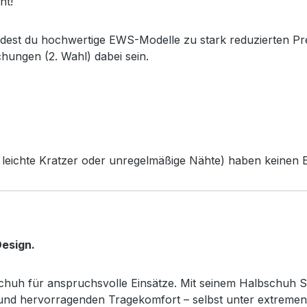
ht!
ndest du hochwertige EWS-Modelle zu stark reduzierten Pr
chungen (2. Wahl) dabei sein.
leichte Kratzer oder unregelmäßige Nähte) haben keinen Ei
esign.
sschuh für anspruchsvolle Einsätze. Mit seinem Halbschuh S
z und hervorragenden Tragekomfort – selbst unter extreme