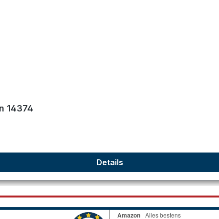
on 14374
Details