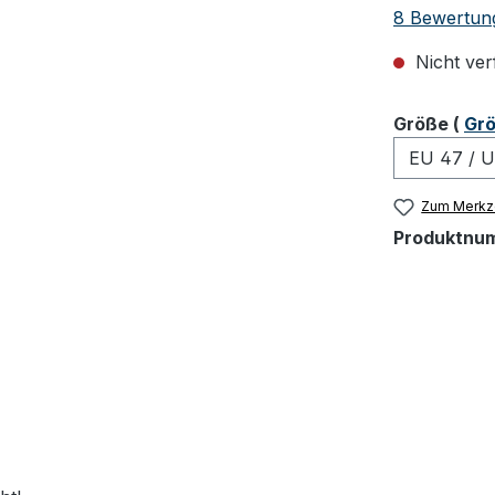
Durchschnit
8 Bewertun
Nicht ver
ausw
Größe
(
Grö
Zum Merkze
Produktnu