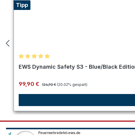
Tipp
Durchschnittliche Bewertung von 5 von 5 Sternen
EWS Dynamic Safety S3 - Blue/Black Editi
Regulärer Preis:
Verkaufspreis:
99,90 €
124,90 €
(20.02% gespart)