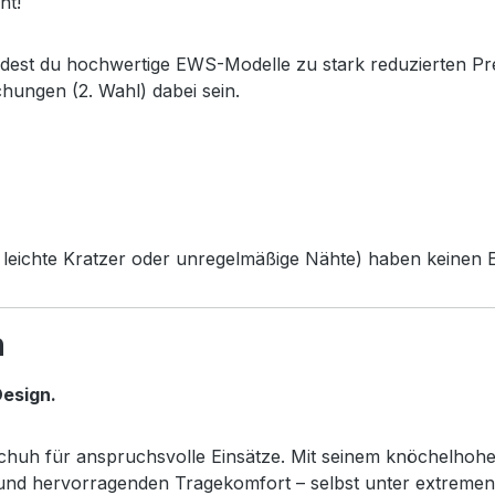
ht!
ndest du hochwertige EWS-Modelle zu stark reduzierten Pr
chungen (2. Wahl) dabei sein.
leichte Kratzer oder unregelmäßige Nähte) haben keinen Ei
h
esign.
sschuh für anspruchsvolle Einsätze. Mit seinem knöchelhoh
z und hervorragenden Tragekomfort – selbst unter extreme