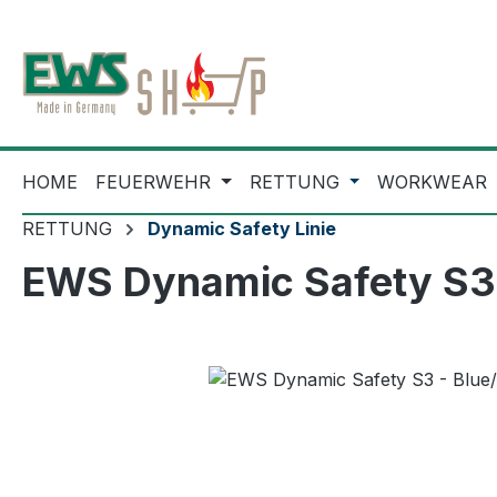
m Hauptinhalt springen
Zur Suche springen
Zur Hauptnavigation springen
HOME
FEUERWEHR
RETTUNG
WORKWEAR
RETTUNG
Dynamic Safety Linie
EWS Dynamic Safety S3 -
Bildergalerie überspringen