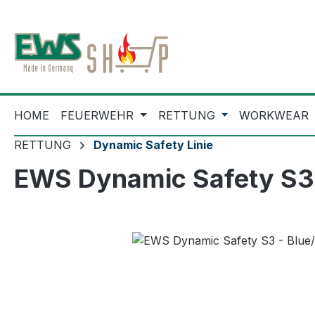
m Hauptinhalt springen
Zur Suche springen
Zur Hauptnavigation springen
HOME
FEUERWEHR
RETTUNG
WORKWEAR
RETTUNG
Dynamic Safety Linie
EWS Dynamic Safety S3 -
Bildergalerie überspringen