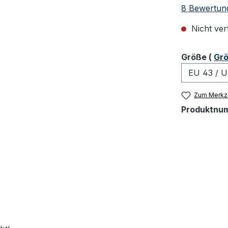
Durchschnit
8 Bewertun
Nicht ver
ausw
Größe
(
Grö
Zum Merkze
Produktnu