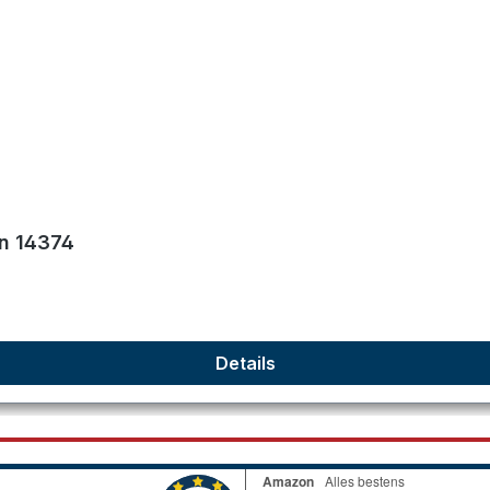
on 14374
Details