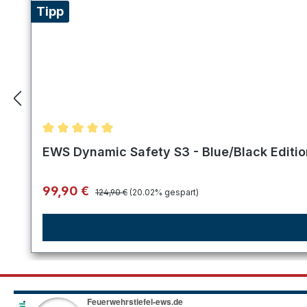
Tipp
Durchschnittliche Bewertung von 5 von 5 Sternen
EWS Dynamic Safety S3 - Blue/Black Editi
Regulärer Preis:
Verkaufspreis:
99,90 €
124,90 €
(20.02% gespart)