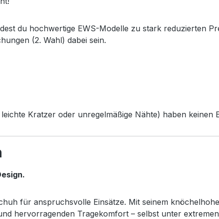
ht!
ndest du hochwertige EWS-Modelle zu stark reduzierten Pr
chungen (2. Wahl) dabei sein.
leichte Kratzer oder unregelmäßige Nähte) haben keinen Ei
h
esign.
sschuh für anspruchsvolle Einsätze. Mit seinem knöchelhoh
z und hervorragenden Tragekomfort – selbst unter extreme