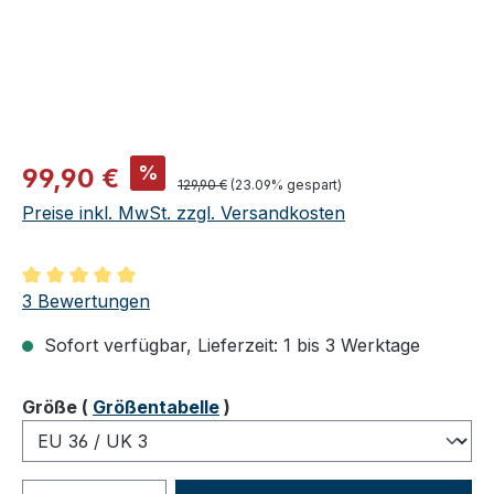
Verkaufspreis:
%
99,90 €
Regulärer Preis:
129,90 €
(23.09% gespart)
Preise inkl. MwSt. zzgl. Versandkosten
Durchschnittliche Bewertung von 5 von 5 Sternen
3 Bewertungen
Sofort verfügbar, Lieferzeit: 1 bis 3 Werktage
auswählen
Größe
(
Größentabelle
)