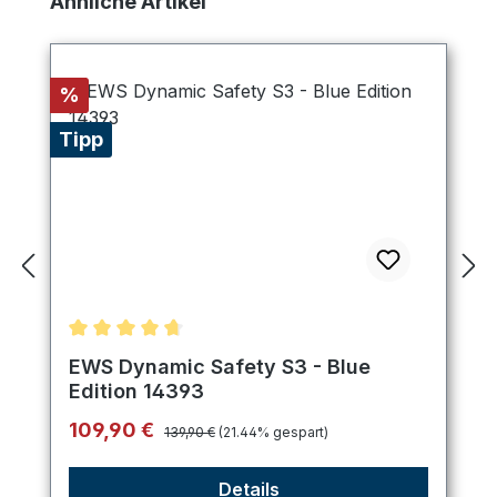
Ähnliche Artikel
Rabatt
%
Tipp
Durchschnittliche Bewertung von 4.8 von 5 Stern
EWS Dynamic Safety S3 - Blue
Edition 14393
Regulärer Preis:
Verkaufspreis:
109,90 €
139,90 €
(21.44% gespart)
Details