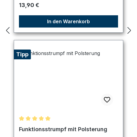
Regulärer Preis:
13,90 €
In den Warenkorb
Tipp
Durchschnittliche Bewertung von 5 von 5 Sternen
Funktionsstrumpf mit Polsterung