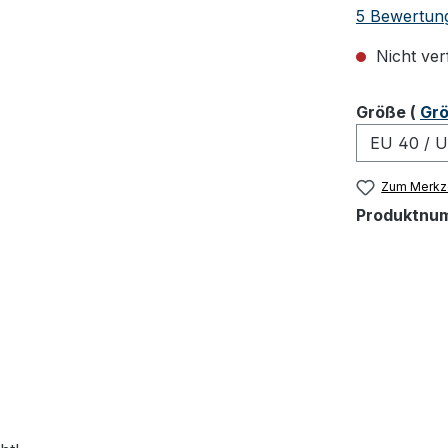
Durchschnit
5 Bewertun
Nicht ver
ausw
Größe
(
Grö
Zum Merkze
Produktnu