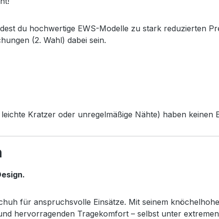
ht!
ndest du hochwertige EWS-Modelle zu stark reduzierten Pr
chungen (2. Wahl) dabei sein.
leichte Kratzer oder unregelmäßige Nähte) haben keinen Ei
h
esign.
sschuh für anspruchsvolle Einsätze. Mit seinem knöchelhoh
z und hervorragenden Tragekomfort – selbst unter extreme