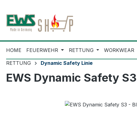
m Hauptinhalt springen
Zur Suche springen
Zur Hauptnavigation springen
HOME
FEUERWEHR
RETTUNG
WORKWEAR
RETTUNG
Dynamic Safety Linie
EWS Dynamic Safety S3 
Bildergalerie überspringen