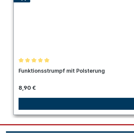
Durchschnittliche Bewertung von 5 von 5 Sternen
Funktionsstrumpf mit Polsterung
Regulärer Preis:
8,90 €