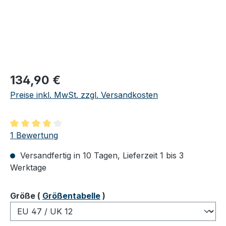
Regulärer Preis:
134,90 €
Preise inkl. MwSt. zzgl. Versandkosten
Durchschnittliche Bewertung von 4 von 5 Sternen
1 Bewertung
Versandfertig in 10 Tagen, Lieferzeit 1 bis 3
Werktage
auswählen
Größe
(
Größentabelle
)