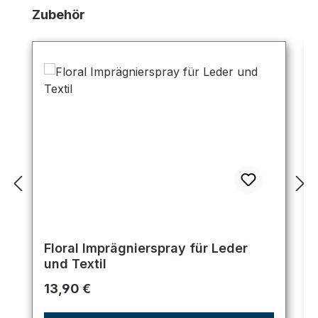
Produktgalerie überspringen
Zubehör
Floral Imprägnierspray für Leder
und Textil
Regulärer Preis:
13,90 €