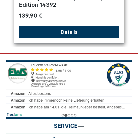
Edition 14392
Regulärer Preis:
139,90 €
Details
SERVICE