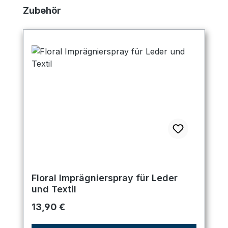
Produktgalerie überspringen
Zubehör
Floral Imprägnierspray für Leder
und Textil
Regulärer Preis:
13,90 €