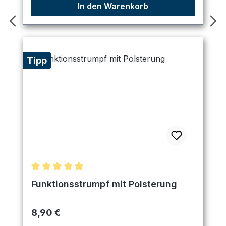
In den Warenkorb
Tipp
Durchschnittliche Bewertung von 5 von 5 Sternen
Funktionsstrumpf mit Polsterung
Regulärer Preis:
8,90 €