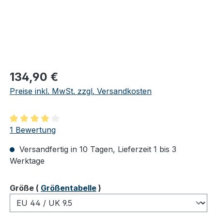
Regulärer Preis:
134,90 €
Preise inkl. MwSt. zzgl. Versandkosten
Durchschnittliche Bewertung von 4 von 5 Sternen
1 Bewertung
Versandfertig in 10 Tagen, Lieferzeit 1 bis 3
Werktage
auswählen
Größe
(
Größentabelle
)