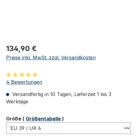
Regulärer Preis:
134,90 €
Preise inkl. MwSt. zzgl. Versandkosten
Durchschnittliche Bewertung von 5 von 5 Sternen
4 Bewertungen
Versandfertig in 10 Tagen, Lieferzeit 1 bis 3
Werktage
auswählen
Größe
(
Größentabelle
)