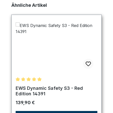
Produktgalerie überspringen
Ähnliche Artikel
Durchschnittliche Bewertung von 4.89 von 5 Ster
EWS Dynamic Safety S3 - Red
Edition 14391
Regulärer Preis:
139,90 €