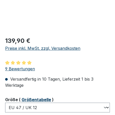
Regulärer Preis:
139,90 €
Preise inkl. MwSt. zzgl. Versandkosten
Durchschnittliche Bewertung von 4.89 von 5 Sternen
9 Bewertungen
Versandfertig in 10 Tagen, Lieferzeit 1 bis 3
Werktage
auswählen
Größe
(
Größentabelle
)