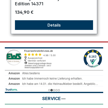
Edition 14371
Regulärer Preis:
134,90 €
Details
SERVICE