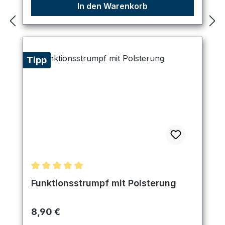
In den Warenkorb
Tipp
Durchschnittliche Bewertung von 5 von 5 Sternen
Funktionsstrumpf mit Polsterung
Regulärer Preis:
8,90 €