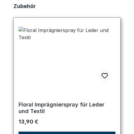
Produktgalerie überspringen
Zubehör
Floral Imprägnierspray für Leder
und Textil
Regulärer Preis:
13,90 €