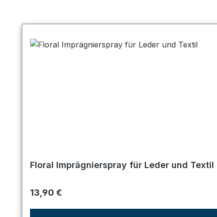
Produktgalerie überspringen
Floral Imprägnierspray für Leder und Textil
Regulärer Preis:
13,90 €