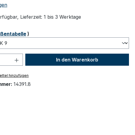
tliche Bewertung von 4.89 von 5 Sternen
gen
fügbar, Lieferzeit: 1 bis 3 Werktage
ählen
ßentabelle
)
 Anzahl: Gib den gewünschten Wert ein 
In den Warenkorb
ttel hinzufügen
mmer:
14391.8