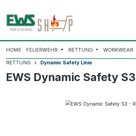
m Hauptinhalt springen
Zur Suche springen
Zur Hauptnavigation springen
HOME
FEUERWEHR
RETTUNG
WORKWEAR
RETTUNG
Dynamic Safety Linie
EWS Dynamic Safety S3 
Bildergalerie überspringen