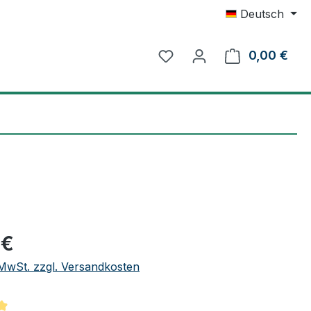
Deutsch
0,00 €
Ware
eis:
 €
. MwSt. zzgl. Versandkosten