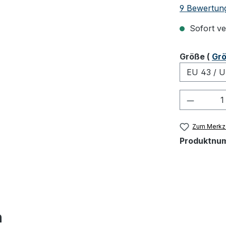
Durchschnit
9 Bewertun
Sofort ver
ausw
Größe
(
Grö
Produkt
Zum Merkze
Produktnu
h