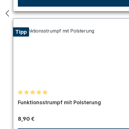
Tipp
Durchschnittliche Bewertung von 5 von 5 Sternen
Funktionsstrumpf mit Polsterung
Regulärer Preis:
8,90 €