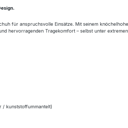
esign.
sschuh für anspruchsvolle Einsätze. Mit seinem knöchelhoh
z und hervorragenden Tragekomfort – selbst unter extreme
 / kunststoffummantelt)