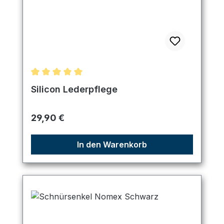
Durchschnittliche Bewertung von 5 von 5 Sternen
Silicon Lederpflege
Regulärer Preis:
29,90 €
In den Warenkorb