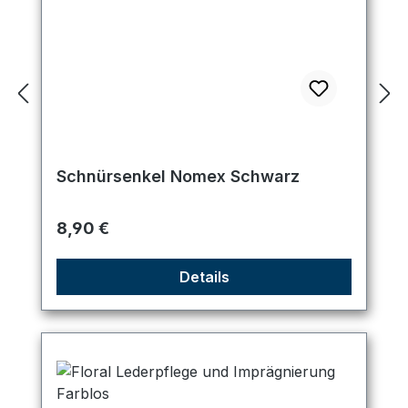
Schnürsenkel Nomex Schwarz
Regulärer Preis:
8,90 €
Details