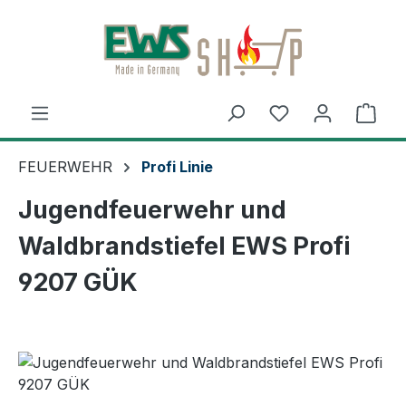
Zum Hauptinhalt springen
Ware
FEUERWEHR
Profi Linie
Jugendfeuerwehr und
Waldbrandstiefel EWS Profi
9207 GÜK
Bildergalerie überspringen