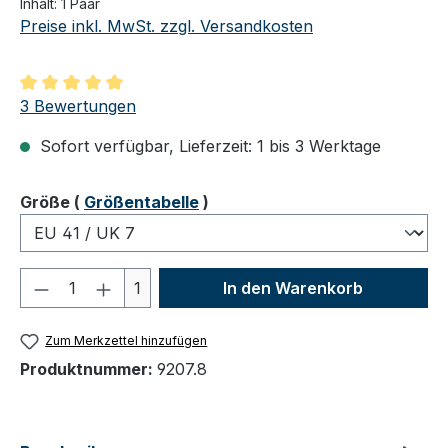
Inhalt:
1 Paar
Preise inkl. MwSt. zzgl. Versandkosten
Durchschnittliche Bewertung von 5 von 5 Sternen
3 Bewertungen
Sofort verfügbar, Lieferzeit: 1 bis 3 Werktage
auswählen
Größe
(
Größentabelle
)
Produkt Anzahl: Gib den gewünschten We
1
In den Warenkorb
Zum Merkzettel hinzufügen
Produktnummer:
9207.8