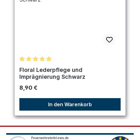
Durchschnittliche Bewertung von 5 von 5 Sternen
Floral Lederpflege und
Imprägnierung Schwarz
Regulärer Preis:
8,90 €
In den Warenkorb