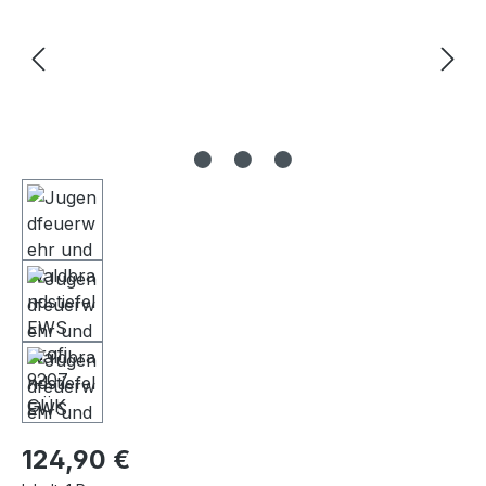
Regulärer Preis:
124,90 €