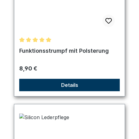
Durchschnittliche Bewertung von 5 von 5 Sternen
Funktionsstrumpf mit Polsterung
Regulärer Preis:
8,90 €
Details