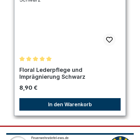
Durchschnittliche Bewertung von 5 von 5 Sternen
Floral Lederpflege und
Imprägnierung Schwarz
Regulärer Preis:
8,90 €
In den Warenkorb