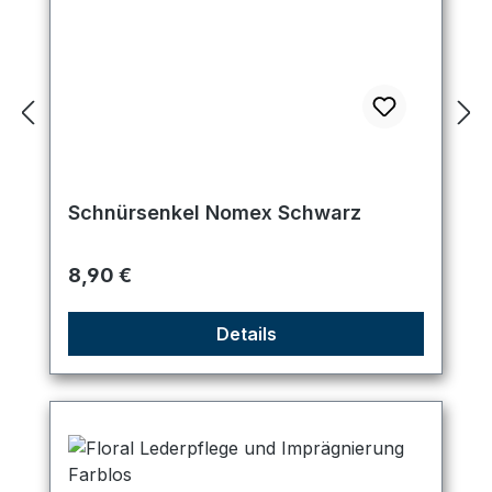
Schnürsenkel Nomex Schwarz
Regulärer Preis:
8,90 €
Details