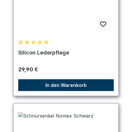
Durchschnittliche Bewertung von 5 von 5 Sternen
Silicon Lederpflege
Regulärer Preis:
29,90 €
In den Warenkorb