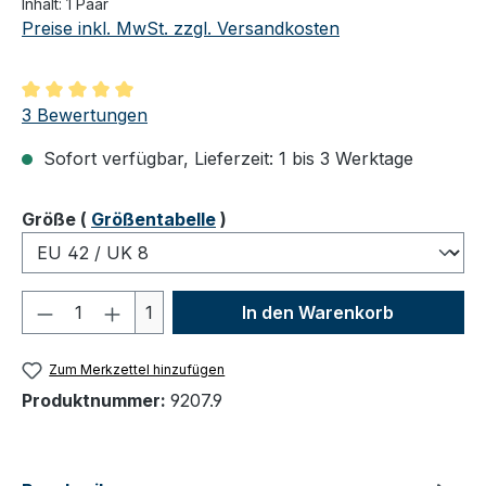
Inhalt:
1 Paar
Preise inkl. MwSt. zzgl. Versandkosten
Durchschnittliche Bewertung von 5 von 5 Sternen
3 Bewertungen
Sofort verfügbar, Lieferzeit: 1 bis 3 Werktage
auswählen
Größe
(
Größentabelle
)
Produkt Anzahl: Gib den gewünschten We
1
In den Warenkorb
Zum Merkzettel hinzufügen
Produktnummer:
9207.9