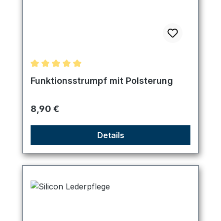
Durchschnittliche Bewertung von 5 von 5 Sternen
Funktionsstrumpf mit Polsterung
Regulärer Preis:
8,90 €
Details