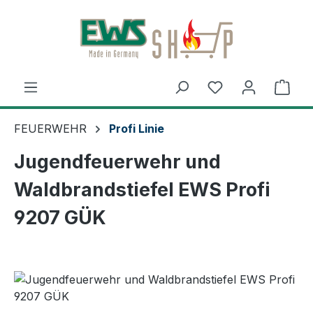
Zum Hauptinhalt springen
Ware
FEUERWEHR
Profi Linie
Jugendfeuerwehr und
Waldbrandstiefel EWS Profi
9207 GÜK
Bildergalerie überspringen