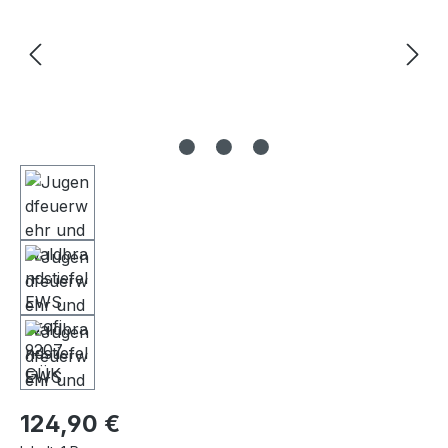
Regulärer Preis:
124,90 €