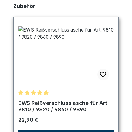
Produktgalerie überspringen
Zubehör
Durchschnittliche Bewertung von 5 von 5 Sternen
EWS Reißverschlusslasche für Art.
9810 / 9820 / 9860 / 9890
Regulärer Preis:
22,90 €