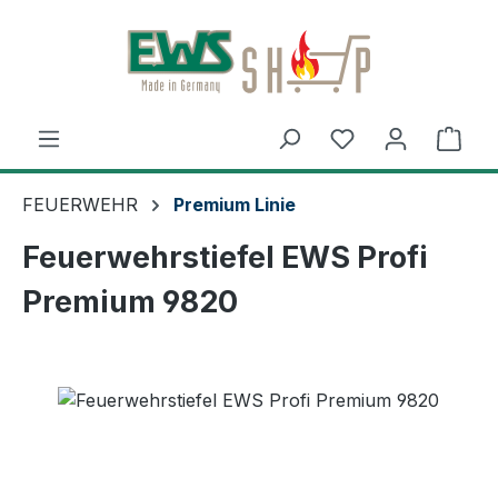
Zum Hauptinhalt springen
Ware
FEUERWEHR
Premium Linie
Feuerwehrstiefel EWS Profi
Premium 9820
Bildergalerie überspringen