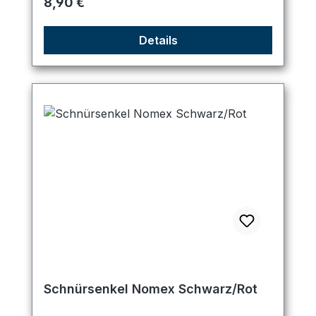
Regulärer Preis:
8,90 €
Details
Schnürsenkel Nomex Schwarz/Rot