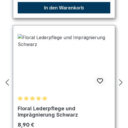
In den Warenkorb
Durchschnittliche Bewertung von 5 von 5 Sternen
Floral Lederpflege und
Imprägnierung Schwarz
Regulärer Preis:
8,90 €