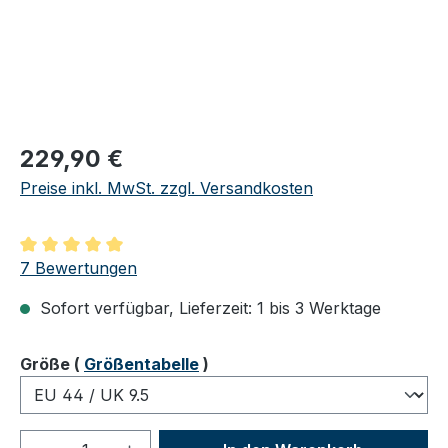
Regulärer Preis:
229,90 €
Preise inkl. MwSt. zzgl. Versandkosten
Durchschnittliche Bewertung von 5 von 5 Sternen
7 Bewertungen
Sofort verfügbar, Lieferzeit: 1 bis 3 Werktage
auswählen
Größe
(
Größentabelle
)
Produkt Anzahl: Gib den gewünschten We