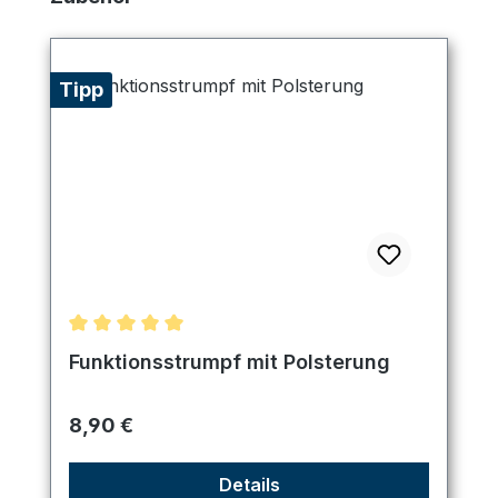
Tipp
Durchschnittliche Bewertung von 5 von 5 Sternen
Funktionsstrumpf mit Polsterung
Regulärer Preis:
8,90 €
Details