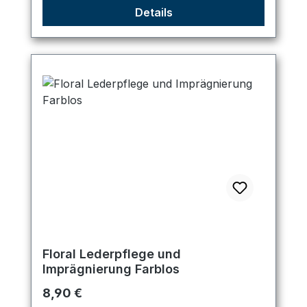
Details
Floral Lederpflege und
Imprägnierung Farblos
Regulärer Preis:
8,90 €