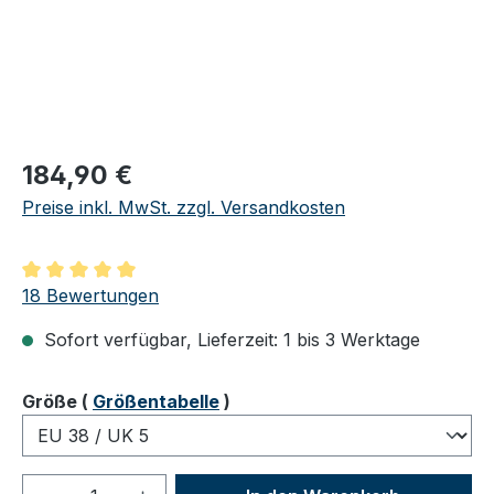
Regulärer Preis:
184,90 €
Preise inkl. MwSt. zzgl. Versandkosten
Durchschnittliche Bewertung von 5 von 5 Sternen
18 Bewertungen
Sofort verfügbar, Lieferzeit: 1 bis 3 Werktage
auswählen
Größe
(
Größentabelle
)
Produkt Anzahl: Gib den gewünschten We