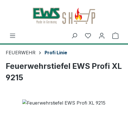
Zum Hauptinhalt springen
Ware
FEUERWEHR
Profi Linie
Feuerwehrstiefel EWS Profi XL
9215
Bildergalerie überspringen