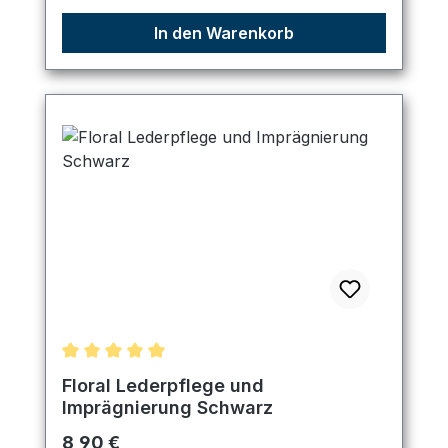
In den Warenkorb
Durchschnittliche Bewertung von 5 von 5 Sternen
Floral Lederpflege und
Imprägnierung Schwarz
Regulärer Preis:
8,90 €