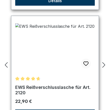
Details
Durchschnittliche Bewertung von 4.67 von 5 Ster
EWS Reißverschlusslasche für Art.
2120
Regulärer Preis:
22,90 €