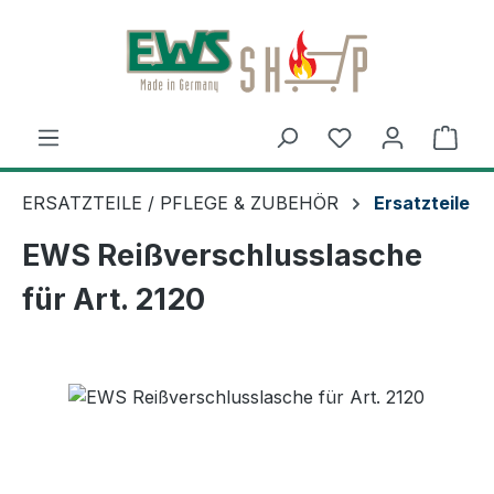
Zum Hauptinhalt springen
Ware
ERSATZTEILE / PFLEGE & ZUBEHÖR
Ersatzteile
EWS Reißverschlusslasche
für Art. 2120
Bildergalerie überspringen