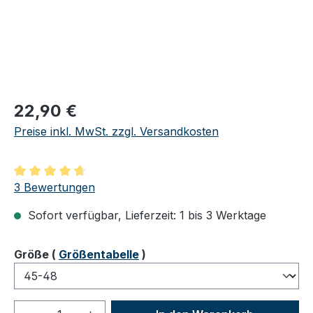
Regulärer Preis:
22,90 €
Preise inkl. MwSt. zzgl. Versandkosten
Durchschnittliche Bewertung von 4.67 von 5 Sternen
3 Bewertungen
Sofort verfügbar, Lieferzeit: 1 bis 3 Werktage
auswählen
Größe
(
Größentabelle
)
Produkt Anzahl: Gib den gewünschten We