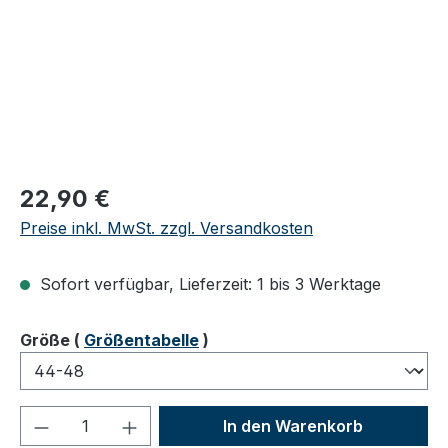
Regulärer Preis:
22,90 €
Preise inkl. MwSt. zzgl. Versandkosten
Sofort verfügbar, Lieferzeit: 1 bis 3 Werktage
auswählen
Größe
(
Größentabelle
)
Produkt Anzahl: Gib den gewünschten We
In den Warenkorb