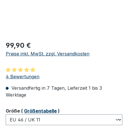
Regulärer Preis:
99,90 €
Preise inkl. MwSt. zzgl. Versandkosten
Durchschnittliche Bewertung von 5 von 5 Sternen
4 Bewertungen
Versandfertig in 7 Tagen, Lieferzeit 1 bis 3
Werktage
auswählen
Größe
(
Größentabelle
)