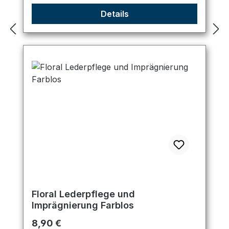
Details
Floral Lederpflege und
Imprägnierung Farblos
Regulärer Preis:
8,90 €