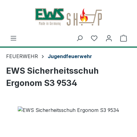
Zum Hauptinhalt springen
Ware
FEUERWEHR
Jugendfeuerwehr
EWS Sicherheitsschuh
Ergonom S3 9534
Bildergalerie überspringen