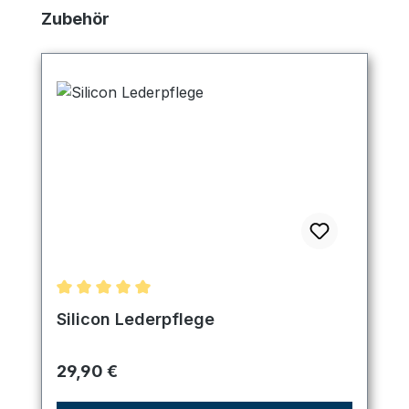
Produktgalerie überspringen
Zubehör
Durchschnittliche Bewertung von 5 von 5 Sternen
Silicon Lederpflege
Regulärer Preis:
29,90 €