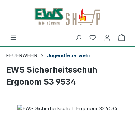
Zum Hauptinhalt springen
Ware
FEUERWEHR
Jugendfeuerwehr
EWS Sicherheitsschuh
Ergonom S3 9534
Bildergalerie überspringen