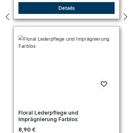
Details
Floral Lederpflege und
Imprägnierung Farblos
Regulärer Preis:
8,90 €