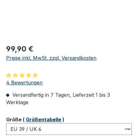
Regulärer Preis:
99,90 €
Preise inkl. MwSt. zzgl. Versandkosten
Durchschnittliche Bewertung von 5 von 5 Sternen
4 Bewertungen
Versandfertig in 7 Tagen, Lieferzeit 1 bis 3
Werktage
auswählen
Größe
(
Größentabelle
)