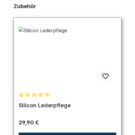
Produktgalerie überspringen
Zubehör
Durchschnittliche Bewertung von 5 von 5 Sternen
Silicon Lederpflege
Regulärer Preis:
29,90 €