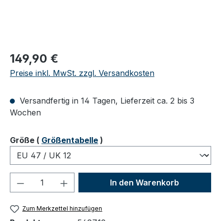
Regulärer Preis:
149,90 €
Preise inkl. MwSt. zzgl. Versandkosten
Versandfertig in 14 Tagen, Lieferzeit ca. 2 bis 3
Wochen
auswählen
Größe
(
Größentabelle
)
Produkt Anzahl: Gib den gewünschten We
In den Warenkorb
Zum Merkzettel hinzufügen