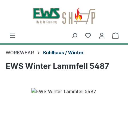
Zum Hauptinhalt springen
Ware
WORKWEAR
Kühlhaus / Winter
EWS Winter Lammfell 5487
Bildergalerie überspringen