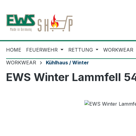
m Hauptinhalt springen
Zur Suche springen
Zur Hauptnavigation springen
HOME
FEUERWEHR
RETTUNG
WORKWEAR
WORKWEAR
Kühlhaus / Winter
EWS Winter Lammfell 5
Bildergalerie überspringen