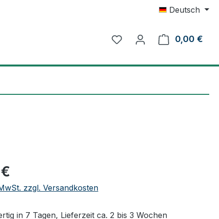
Deutsch
0,00 €
Ware
eis:
 €
. MwSt. zzgl. Versandkosten
tig in 7 Tagen, Lieferzeit ca. 2 bis 3 Wochen