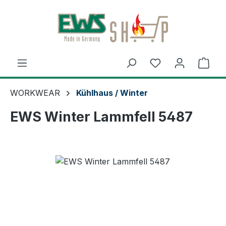
Zum Hauptinhalt springen
Ware
WORKWEAR
Kühlhaus / Winter
EWS Winter Lammfell 5487
Bildergalerie überspringen