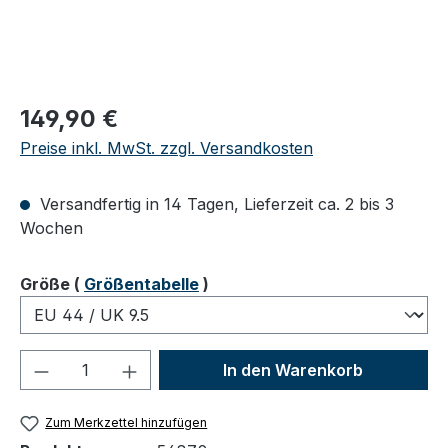
Regulärer Preis:
149,90 €
Preise inkl. MwSt. zzgl. Versandkosten
Versandfertig in 14 Tagen, Lieferzeit ca. 2 bis 3
Wochen
auswählen
Größe
(
Größentabelle
)
Produkt Anzahl: Gib den gewünschten We
In den Warenkorb
Zum Merkzettel hinzufügen