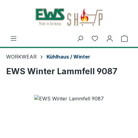
Zum Hauptinhalt springen
Ware
WORKWEAR
Kühlhaus / Winter
EWS Winter Lammfell 9087
Bildergalerie überspringen