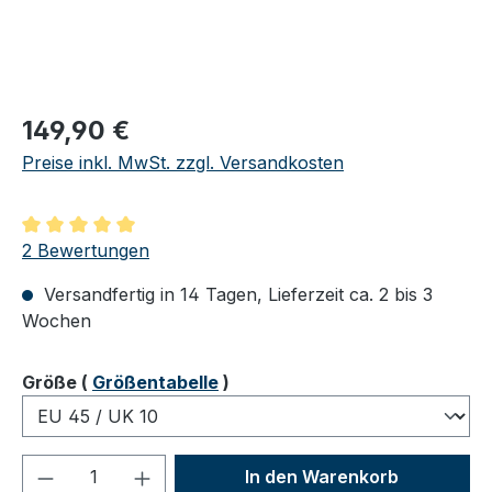
Regulärer Preis:
149,90 €
Preise inkl. MwSt. zzgl. Versandkosten
Durchschnittliche Bewertung von 5 von 5 Sternen
2 Bewertungen
Versandfertig in 14 Tagen, Lieferzeit ca. 2 bis 3
Wochen
auswählen
Größe
(
Größentabelle
)
Produkt Anzahl: Gib den gewünschten We
In den Warenkorb