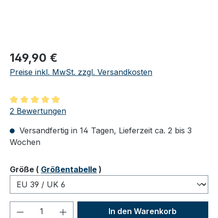
Regulärer Preis:
149,90 €
Preise inkl. MwSt. zzgl. Versandkosten
Durchschnittliche Bewertung von 5 von 5 Sternen
2 Bewertungen
Versandfertig in 14 Tagen, Lieferzeit ca. 2 bis 3
Wochen
auswählen
Größe
(
Größentabelle
)
Produkt Anzahl: Gib den gewünschten We
In den Warenkorb