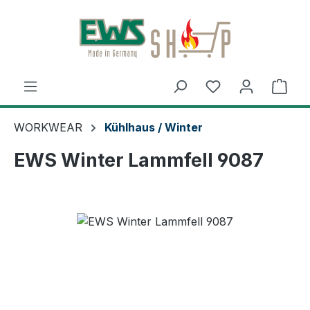
Zum Hauptinhalt springen
Ware
WORKWEAR
Kühlhaus / Winter
EWS Winter Lammfell 9087
Bildergalerie überspringen