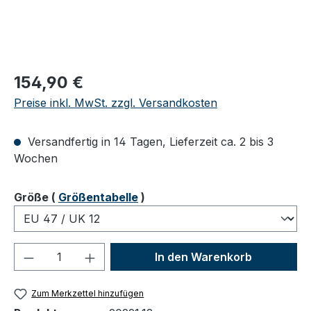
Regulärer Preis:
154,90 €
Preise inkl. MwSt. zzgl. Versandkosten
Versandfertig in 14 Tagen, Lieferzeit ca. 2 bis 3
Wochen
auswählen
Größe
(
Größentabelle
)
Produkt Anzahl: Gib den gewünschten We
In den Warenkorb
Zum Merkzettel hinzufügen