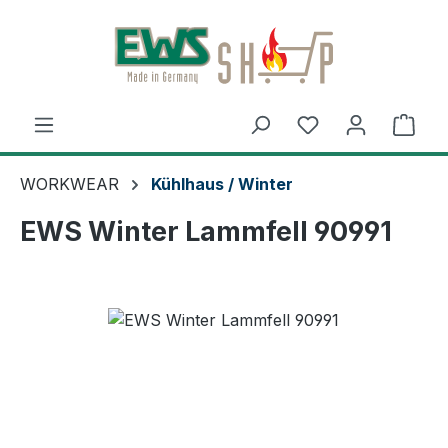
Zum Hauptinhalt springen
Ware
WORKWEAR
Kühlhaus / Winter
EWS Winter Lammfell 90991
Bildergalerie überspringen