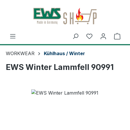
Zum Hauptinhalt springen
Ware
WORKWEAR
Kühlhaus / Winter
EWS Winter Lammfell 90991
Bildergalerie überspringen