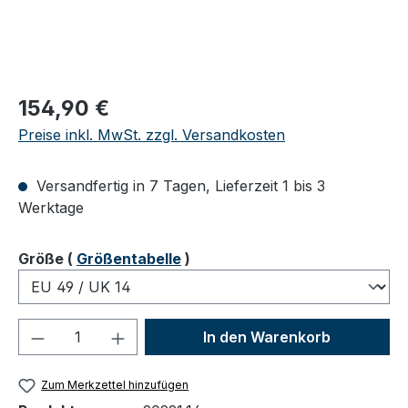
Regulärer Preis:
154,90 €
Preise inkl. MwSt. zzgl. Versandkosten
Versandfertig in 7 Tagen, Lieferzeit 1 bis 3
Werktage
auswählen
Größe
(
Größentabelle
)
Produkt Anzahl: Gib den gewünschten We
In den Warenkorb
Zum Merkzettel hinzufügen