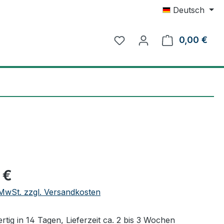
Deutsch
0,00 €
Ware
eis:
 €
. MwSt. zzgl. Versandkosten
tig in 14 Tagen, Lieferzeit ca. 2 bis 3 Wochen