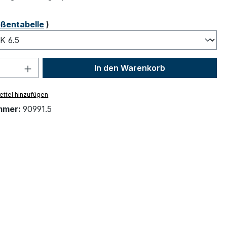
ählen
ßentabelle
)
 Anzahl: Gib den gewünschten Wert ein 
In den Warenkorb
ttel hinzufügen
mmer:
90991.5