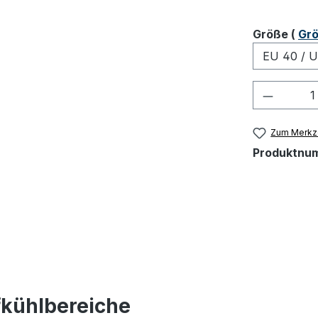
ausw
Größe
(
Grö
Produkt
Zum Merkze
Produktnu
fkühlbereiche