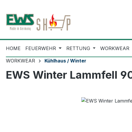
m Hauptinhalt springen
Zur Suche springen
Zur Hauptnavigation springen
HOME
FEUERWEHR
RETTUNG
WORKWEAR
WORKWEAR
Kühlhaus / Winter
EWS Winter Lammfell 9
Bildergalerie überspringen