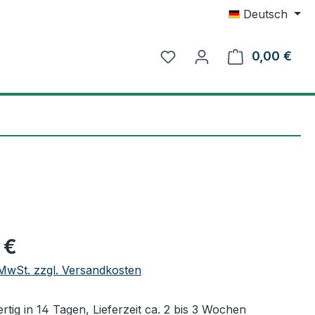
Deutsch
0,00 €
Ware
eis:
 €
. MwSt. zzgl. Versandkosten
tig in 14 Tagen, Lieferzeit ca. 2 bis 3 Wochen