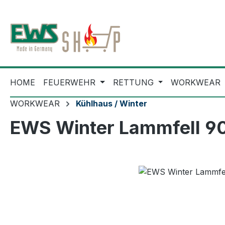
m Hauptinhalt springen
Zur Suche springen
Zur Hauptnavigation springen
HOME
FEUERWEHR
RETTUNG
WORKWEAR
WORKWEAR
Kühlhaus / Winter
EWS Winter Lammfell 9
Bildergalerie überspringen