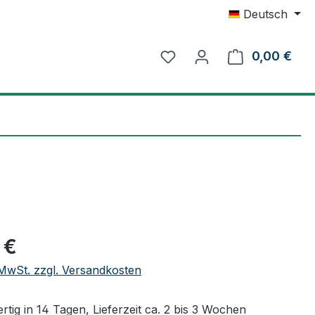
Deutsch
0,00 €
Ware
eis:
 €
. MwSt. zzgl. Versandkosten
tig in 14 Tagen, Lieferzeit ca. 2 bis 3 Wochen