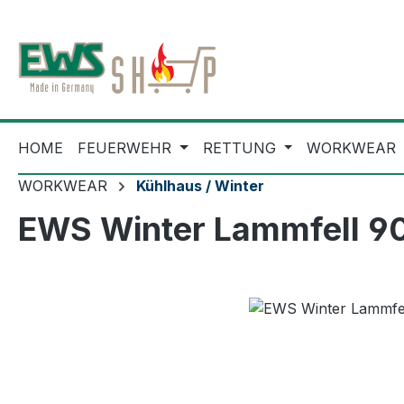
m Hauptinhalt springen
Zur Suche springen
Zur Hauptnavigation springen
HOME
FEUERWEHR
RETTUNG
WORKWEAR
WORKWEAR
Kühlhaus / Winter
EWS Winter Lammfell 9
Bildergalerie überspringen