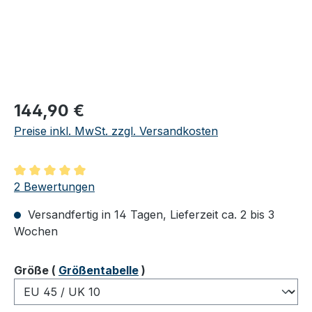
Regulärer Preis:
144,90 €
Preise inkl. MwSt. zzgl. Versandkosten
Durchschnittliche Bewertung von 5 von 5 Sternen
2 Bewertungen
Versandfertig in 14 Tagen, Lieferzeit ca. 2 bis 3
Wochen
auswählen
Größe
(
Größentabelle
)