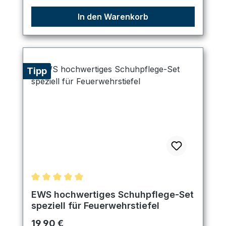
In den Warenkorb
Tipp
Durchschnittliche Bewertung von 5 von 5 Sternen
EWS hochwertiges Schuhpflege-Set
speziell für Feuerwehrstiefel
Regulärer Preis:
19,90 €