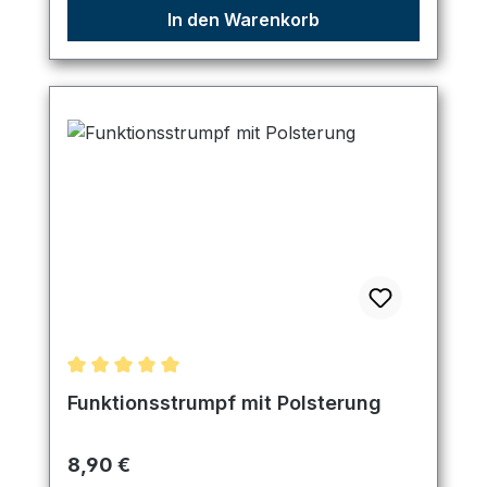
In den Warenkorb
Durchschnittliche Bewertung von 5 von 5 Sternen
Funktionsstrumpf mit Polsterung
Regulärer Preis:
8,90 €