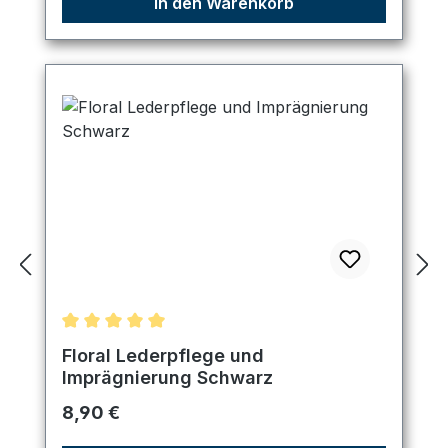
In den Warenkorb
Durchschnittliche Bewertung von 5 von 5 Sternen
Floral Lederpflege und
Imprägnierung Schwarz
Regulärer Preis:
8,90 €