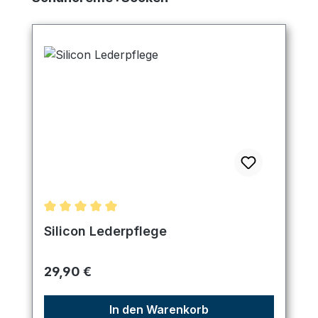
Durchschnittliche Bewertung von 5 von 5 Sternen
Silicon Lederpflege
Regulärer Preis:
29,90 €
In den Warenkorb