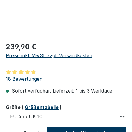
Regulärer Preis:
239,90 €
Preise inkl. MwSt. zzgl. Versandkosten
Durchschnittliche Bewertung von 4.83 von 5 Sternen
18 Bewertungen
Sofort verfügbar, Lieferzeit: 1 bis 3 Werktage
auswählen
Größe
(
Größentabelle
)
Produkt Anzahl: Gib den gewünschten We