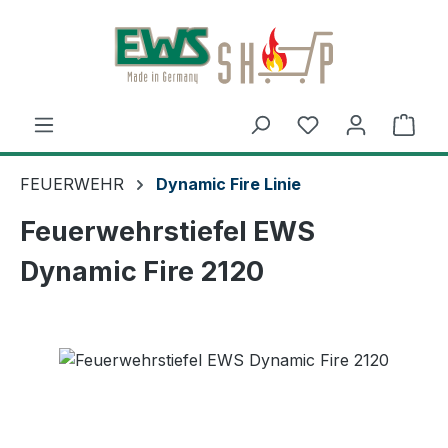
Zum Hauptinhalt springen
Ware
FEUERWEHR
Dynamic Fire Linie
Feuerwehrstiefel EWS
Dynamic Fire 2120
Bildergalerie überspringen