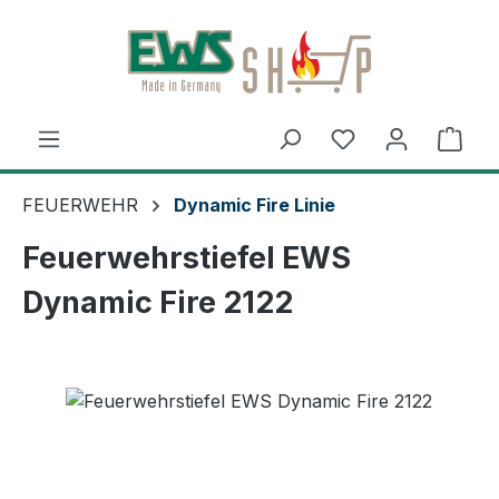
Zum Hauptinhalt springen
Ware
FEUERWEHR
Dynamic Fire Linie
Feuerwehrstiefel EWS
Dynamic Fire 2122
Bildergalerie überspringen