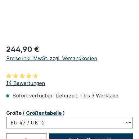
Regulärer Preis:
244,90 €
Preise inkl. MwSt. zzgl. Versandkosten
Durchschnittliche Bewertung von 4.86 von 5 Sternen
14 Bewertungen
Sofort verfügbar, Lieferzeit: 1 bis 3 Werktage
auswählen
Größe
(
Größentabelle
)
Produkt Anzahl: Gib den gewünschten We