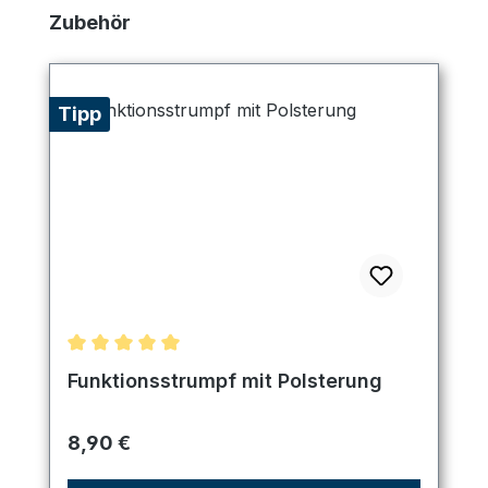
Produktgalerie überspringen
Zubehör
Tipp
Durchschnittliche Bewertung von 5 von 5 Sternen
Funktionsstrumpf mit Polsterung
Regulärer Preis:
8,90 €