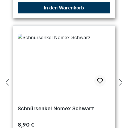
In den Warenkorb
Schnürsenkel Nomex Schwarz
Regulärer Preis:
8,90 €