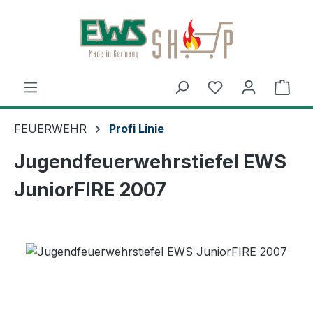
Zum Hauptinhalt springen
Ware
FEUERWEHR
Profi Linie
Jugendfeuerwehrstiefel EWS
JuniorFIRE 2007
Bildergalerie überspringen