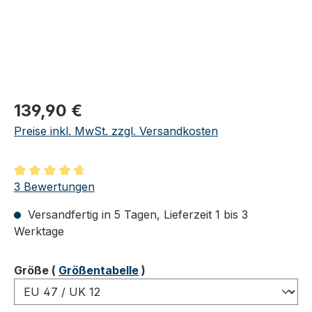
Regulärer Preis:
139,90 €
Preise inkl. MwSt. zzgl. Versandkosten
Durchschnittliche Bewertung von 4.67 von 5 Sternen
3 Bewertungen
Versandfertig in 5 Tagen, Lieferzeit 1 bis 3
Werktage
auswählen
Größe
(
Größentabelle
)