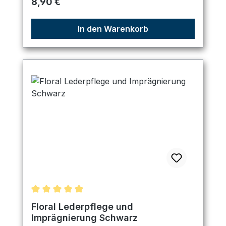
Regulärer Preis:
8,90 €
In den Warenkorb
Durchschnittliche Bewertung von 5 von 5 Sternen
Floral Lederpflege und
Imprägnierung Schwarz