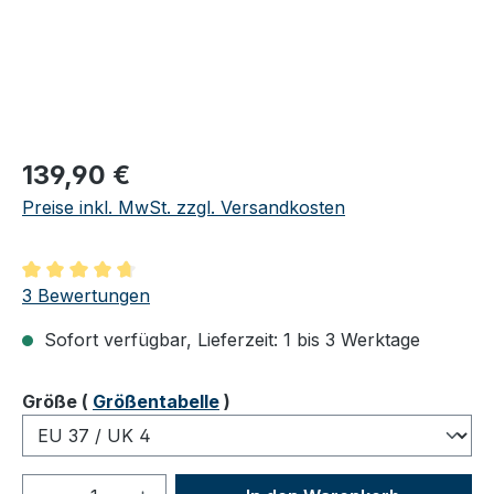
Regulärer Preis:
139,90 €
Preise inkl. MwSt. zzgl. Versandkosten
Durchschnittliche Bewertung von 4.67 von 5 Sternen
3 Bewertungen
Sofort verfügbar, Lieferzeit: 1 bis 3 Werktage
auswählen
Größe
(
Größentabelle
)
Produkt Anzahl: Gib den gewünschten We