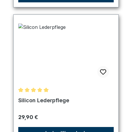
Durchschnittliche Bewertung von 5 von 5 Sternen
Silicon Lederpflege
Regulärer Preis:
29,90 €