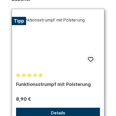
Tipp
Durchschnittliche Bewertung von 5 von 5 Sternen
Funktionsstrumpf mit Polsterung
Regulärer Preis:
8,90 €
Details