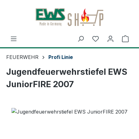
Zum Hauptinhalt springen
Ware
FEUERWEHR
Profi Linie
Jugendfeuerwehrstiefel EWS
JuniorFIRE 2007
Bildergalerie überspringen