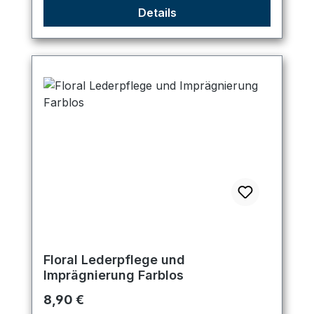
Details
Floral Lederpflege und
Imprägnierung Farblos
Regulärer Preis:
8,90 €