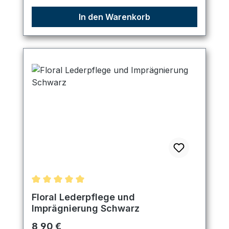
In den Warenkorb
Durchschnittliche Bewertung von 5 von 5 Sternen
Floral Lederpflege und
Imprägnierung Schwarz
Regulärer Preis:
8,90 €