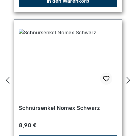
In den Warenkorb
Schnürsenkel Nomex Schwarz
Regulärer Preis:
8,90 €