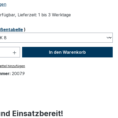
tliche Bewertung von 4.67 von 5 Sternen
gen
fügbar, Lieferzeit: 1 bis 3 Werktage
ählen
ßentabelle
)
 Anzahl: Gib den gewünschten Wert ein 
In den Warenkorb
ttel hinzufügen
mmer:
2007.9
nd Einsatzbereit!