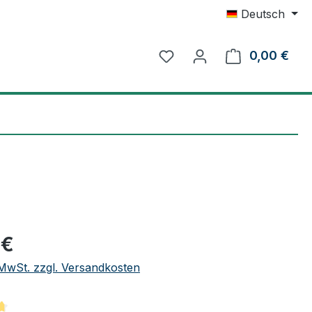
Deutsch
0,00 €
Ware
eis:
 €
. MwSt. zzgl. Versandkosten