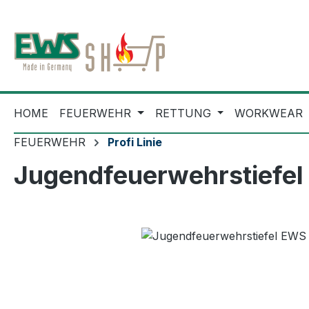
m Hauptinhalt springen
Zur Suche springen
Zur Hauptnavigation springen
HOME
FEUERWEHR
RETTUNG
WORKWEAR
FEUERWEHR
Profi Linie
Jugendfeuerwehrstiefel
Bildergalerie überspringen