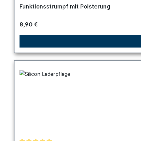
Durchschnittliche Bewertung von 5 von 5 Sternen
Funktionsstrumpf mit Polsterung
Regulärer Preis:
8,90 €