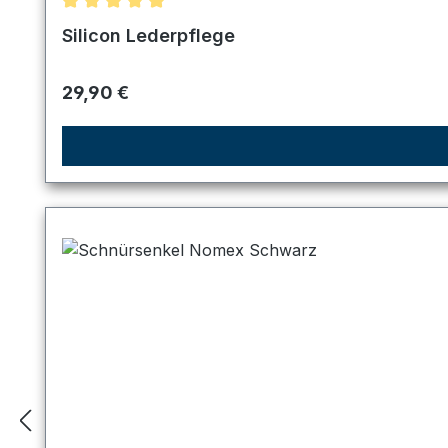
Durchschnittliche Bewertung von 5 von 5 Sternen
Silicon Lederpflege
Regulärer Preis:
29,90 €