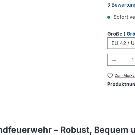
Durchschnit
3 Bewertun
Sofort ver
ausw
Größe
(
Grö
Produkt
Zum Merkze
Produktnu
gendfeuerwehr – Robust, Bequem u