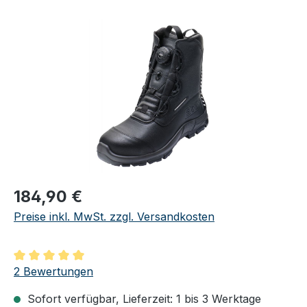
Bildergalerie überspringen
Regulärer Preis:
184,90 €
Preise inkl. MwSt. zzgl. Versandkosten
Durchschnittliche Bewertung von 5 von 5 Sternen
2 Bewertungen
Sofort verfügbar, Lieferzeit: 1 bis 3 Werktage