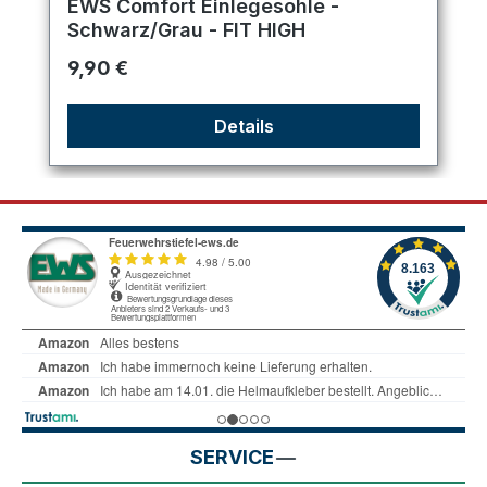
EWS Comfort Einlegesohle -
Schwarz/Grau - FIT HIGH
Regulärer Preis:
9,90 €
Details
SERVICE