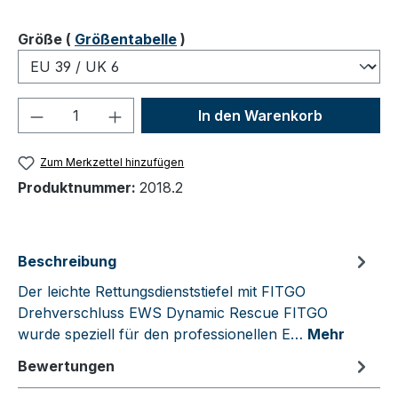
auswählen
Größe
(
Größentabelle
)
Produkt Anzahl: Gib den gewünschten We
In den Warenkorb
Zum Merkzettel hinzufügen
Produktnummer:
2018.2
Beschreibung
Der leichte Rettungsdienststiefel mit FITGO
Drehverschluss EWS Dynamic Rescue FITGO
wurde speziell für den professionellen E…
Mehr
Bewertungen