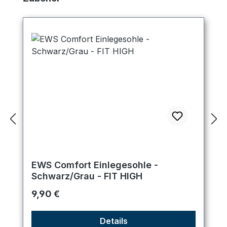
EWS Comfort Einlegesohle -
Schwarz/Grau - FIT HIGH
Regulärer Preis:
9,90 €
Details