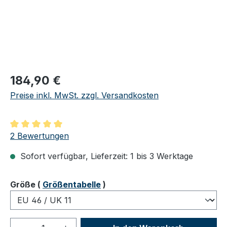
Regulärer Preis:
184,90 €
Preise inkl. MwSt. zzgl. Versandkosten
Durchschnittliche Bewertung von 5 von 5 Sternen
2 Bewertungen
Sofort verfügbar, Lieferzeit: 1 bis 3 Werktage
auswählen
Größe
(
Größentabelle
)
Produkt Anzahl: Gib den gewünschten We