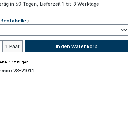
tig in 60 Tagen, Lieferzeit 1 bis 3 Werktage
ählen
ßentabelle
)
 Anzahl: Gib den gewünschten Wert ein 
1 Paar
In den Warenkorb
ttel hinzufügen
mmer:
28-9101.1