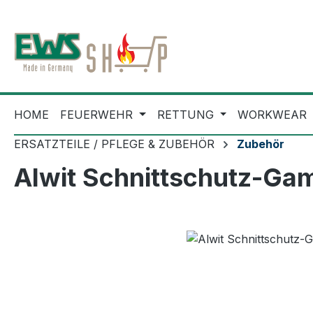
m Hauptinhalt springen
Zur Suche springen
Zur Hauptnavigation springen
HOME
FEUERWEHR
RETTUNG
WORKWEAR
ERSATZTEILE / PFLEGE & ZUBEHÖR
Zubehör
Alwit Schnittschutz-Ga
Bildergalerie überspringen