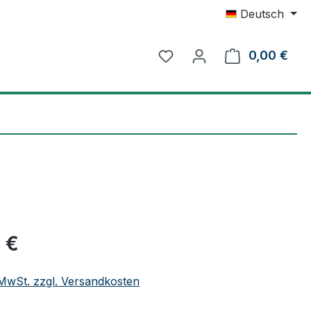
Deutsch
0,00 €
Ware
eis:
 €
. MwSt. zzgl. Versandkosten