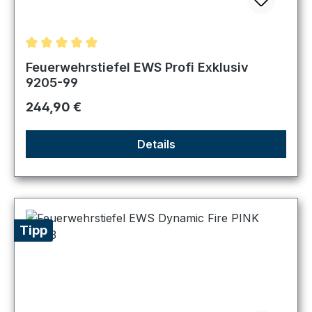
Durchschnittliche Bewertung von 5 von 5 Sternen
Feuerwehrstiefel EWS Profi Exklusiv
9205-99
Regulärer Preis:
244,90 €
Details
Tipp