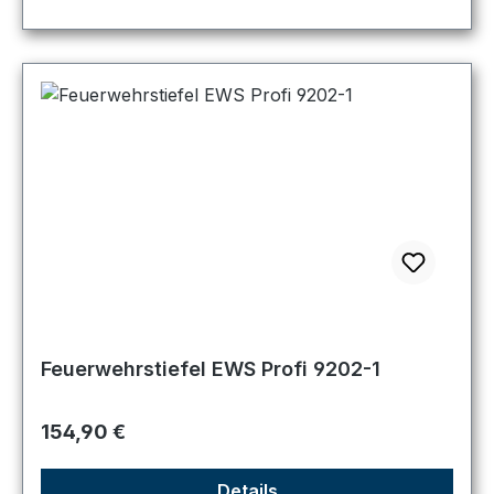
Feuerwehrstiefel EWS Profi 9202-1
Regulärer Preis:
154,90 €
Details