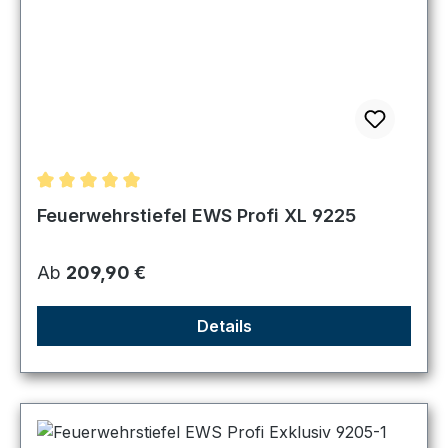
Durchschnittliche Bewertung von 5 von 5 Sternen
Feuerwehrstiefel EWS Profi XL 9225
Regulärer Preis:
Ab
209,90 €
Details