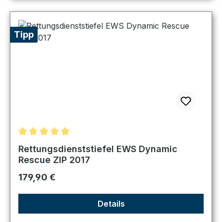
Tipp
Durchschnittliche Bewertung von 4.89 von 5 Sternen
Rettungsdienststiefel EWS Dynamic
Rescue ZIP 2017
Regulärer Preis:
179,90 €
Details