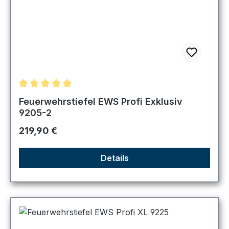
Durchschnittliche Bewertung von 5 von 5 Sternen
Feuerwehrstiefel EWS Profi Exklusiv
9205-2
Regulärer Preis:
219,90 €
Details