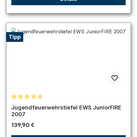
Tipp
Durchschnittliche Bewertung von 4.67 von 5 Sternen
Jugendfeuerwehrstiefel EWS JuniorFIRE
2007
Regulärer Preis:
139,90 €