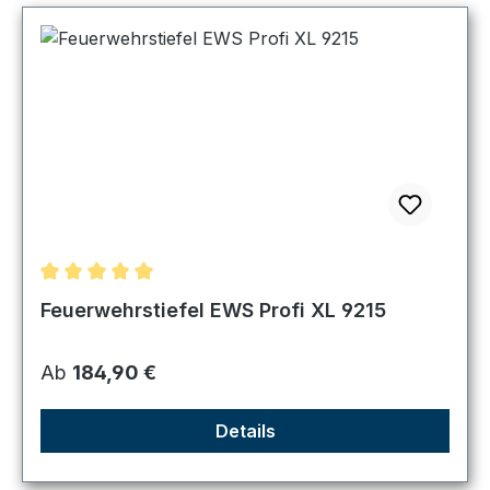
Durchschnittliche Bewertung von 5 von 5 Sternen
Feuerwehrstiefel EWS Profi XL 9215
Regulärer Preis:
Ab
184,90 €
Details