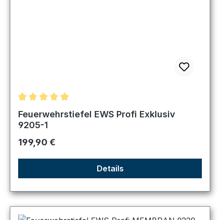
Durchschnittliche Bewertung von 5 von 5 Sternen
Feuerwehrstiefel EWS Profi Exklusiv
9205-1
Regulärer Preis:
199,90 €
Details