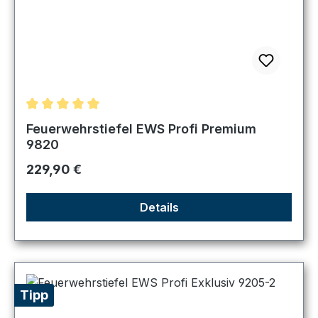
Durchschnittliche Bewertung von 5 von 5 Sternen
Feuerwehrstiefel EWS Profi Premium
9820
Regulärer Preis:
229,90 €
Details
Tipp