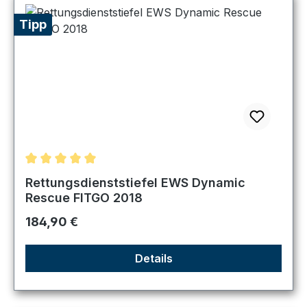
Tipp
Durchschnittliche Bewertung von 5 von 5 Sternen
Rettungsdienststiefel EWS Dynamic
Rescue FITGO 2018
Regulärer Preis:
184,90 €
Details