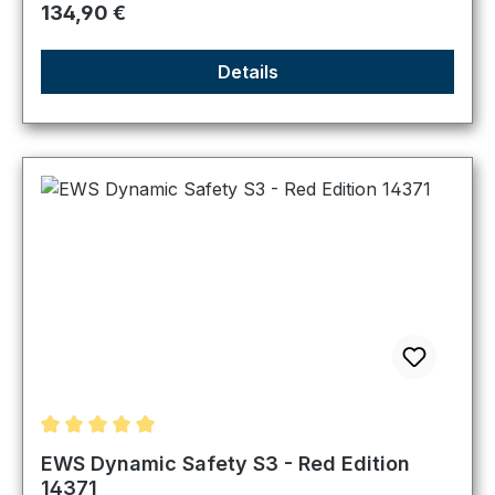
Regulärer Preis:
134,90 €
Details
Durchschnittliche Bewertung von 5 von 5 Sternen
EWS Dynamic Safety S3 - Red Edition
14371