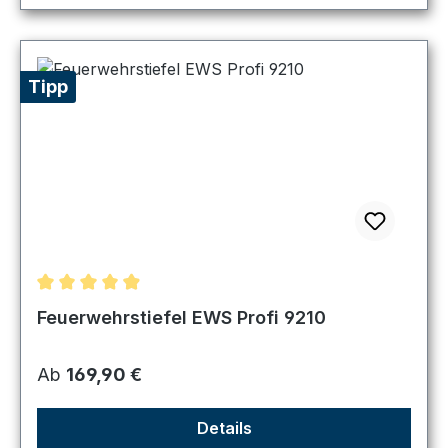
Tipp
Durchschnittliche Bewertung von 4.98 von 5 Sternen
Feuerwehrstiefel EWS Profi 9210
Regulärer Preis:
Ab
169,90 €
Details