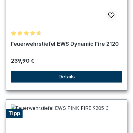
Durchschnittliche Bewertung von 4.83 von 5 Sternen
Feuerwehrstiefel EWS Dynamic Fire 2120
Regulärer Preis:
239,90 €
Details
Tipp