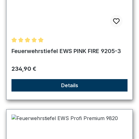
Durchschnittliche Bewertung von 5 von 5 Sternen
Feuerwehrstiefel EWS PINK FIRE 9205-3
Regulärer Preis:
234,90 €
Details