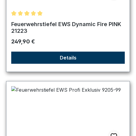
Durchschnittliche Bewertung von 5 von 5 Sternen
Feuerwehrstiefel EWS Dynamic Fire PINK
21223
Regulärer Preis:
249,90 €
Details