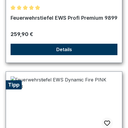
Durchschnittliche Bewertung von 5 von 5 Sternen
Feuerwehrstiefel EWS Profi Premium 9899
Regulärer Preis:
259,90 €
Details
Tipp