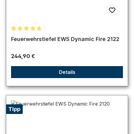
Durchschnittliche Bewertung von 4.86 von 5 Sternen
Feuerwehrstiefel EWS Dynamic Fire 2122
Regulärer Preis:
244,90 €
Details
Tipp