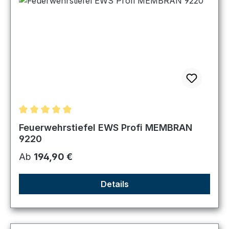
Durchschnittliche Bewertung von 5 von 5 Sternen
Feuerwehrstiefel EWS Profi MEMBRAN
9220
Regulärer Preis:
Ab
194,90 €
Details