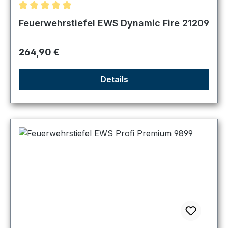
Durchschnittliche Bewertung von 5 von 5 Sternen
Feuerwehrstiefel EWS Dynamic Fire 21209
Regulärer Preis:
264,90 €
Details