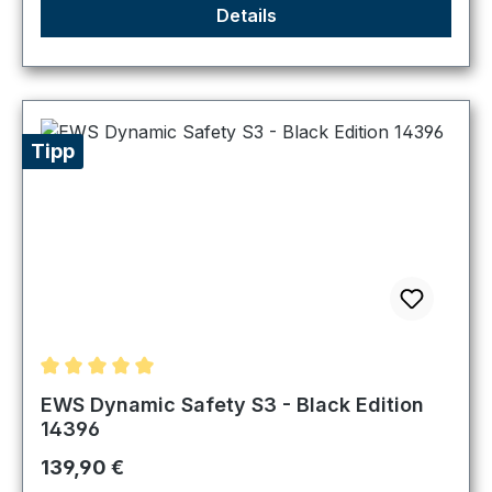
Details
Tipp
Durchschnittliche Bewertung von 5 von 5 Sternen
EWS Dynamic Safety S3 - Black Edition
14396
Regulärer Preis:
139,90 €