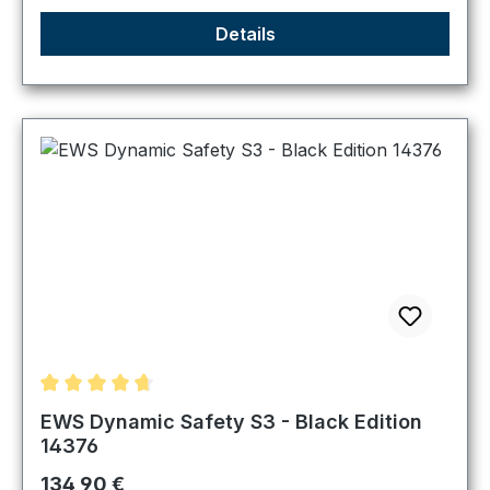
Details
Durchschnittliche Bewertung von 4.83 von 5 Sternen
EWS Dynamic Safety S3 - Black Edition
14376
Regulärer Preis:
134,90 €