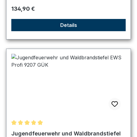
Regulärer Preis:
134,90 €
Details
Durchschnittliche Bewertung von 5 von 5 Sternen
Jugendfeuerwehr und Waldbrandstiefel