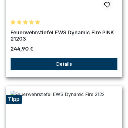
Durchschnittliche Bewertung von 5 von 5 Sternen
Feuerwehrstiefel EWS Dynamic Fire PINK
21203
Regulärer Preis:
244,90 €
Details
Tipp