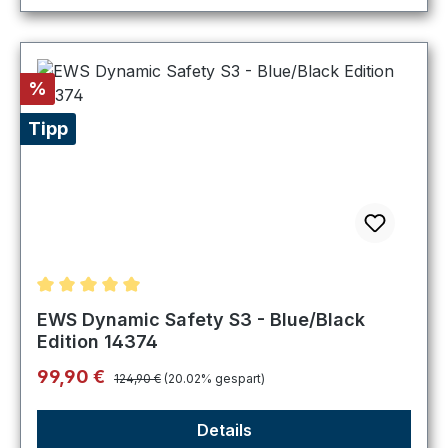
Rabatt
%
Tipp
Durchschnittliche Bewertung von 5 von 5 Sternen
EWS Dynamic Safety S3 - Blue/Black
Edition 14374
Regulärer Preis:
Verkaufspreis:
99,90 €
124,90 €
(20.02% gespart)
Details