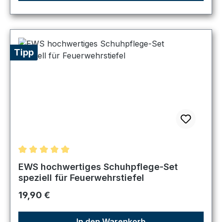
Tipp
Durchschnittliche Bewertung von 5 von 5 Sternen
EWS hochwertiges Schuhpflege-Set
speziell für Feuerwehrstiefel
Regulärer Preis:
19,90 €
In den Warenkorb