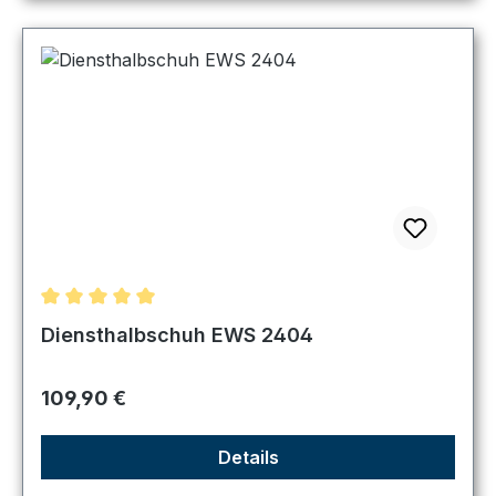
Durchschnittliche Bewertung von 5 von 5 Sternen
Diensthalbschuh EWS 2404
Regulärer Preis:
109,90 €
Details