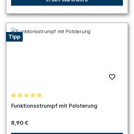
Tipp
Durchschnittliche Bewertung von 5 von 5 Sternen
Funktionsstrumpf mit Polsterung
Regulärer Preis:
8,90 €