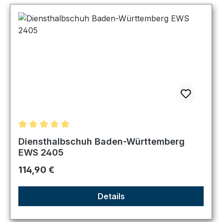
Durchschnittliche Bewertung von 5 von 5 Sternen
Diensthalbschuh Baden-Württemberg
EWS 2405
Regulärer Preis:
114,90 €
Details