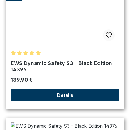
Durchschnittliche Bewertung von 5 von 5 Sternen
EWS Dynamic Safety S3 - Black Edition
14396
Regulärer Preis:
139,90 €
Details