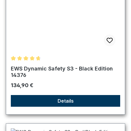
Durchschnittliche Bewertung von 4.83 von 5 Sternen
EWS Dynamic Safety S3 - Black Edition
14376
Regulärer Preis:
134,90 €
Details