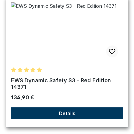
Durchschnittliche Bewertung von 5 von 5 Sternen
EWS Dynamic Safety S3 - Red Edition
14371
Regulärer Preis:
134,90 €
Details