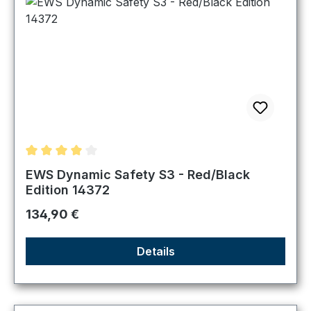
Durchschnittliche Bewertung von 4 von 5 Sternen
EWS Dynamic Safety S3 - Red/Black
Edition 14372
Regulärer Preis:
134,90 €
Details