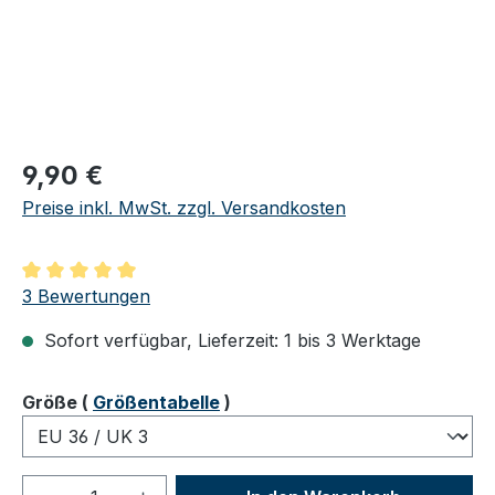
Regulärer Preis:
9,90 €
Preise inkl. MwSt. zzgl. Versandkosten
Durchschnittliche Bewertung von 5 von 5 Sternen
3 Bewertungen
Sofort verfügbar, Lieferzeit: 1 bis 3 Werktage
auswählen
Größe
(
Größentabelle
)
Produkt Anzahl: Gib den gewünschten We