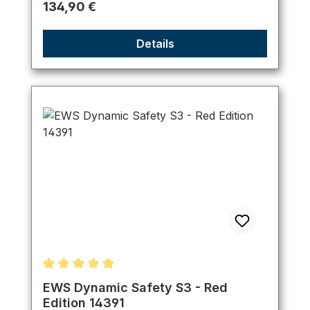
Regulärer Preis:
134,90 €
Details
Durchschnittliche Bewertung von 4.89 von 5 Ster
EWS Dynamic Safety S3 - Red
Edition 14391