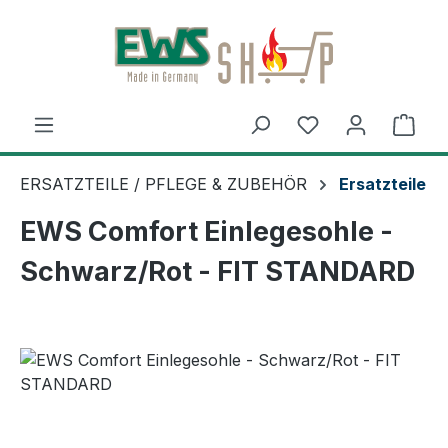
Zum Hauptinhalt springen
Ware
ERSATZTEILE / PFLEGE & ZUBEHÖR
Ersatzteile
EWS Comfort Einlegesohle -
Schwarz/Rot - FIT STANDARD
Bildergalerie überspringen