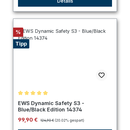
Details
Rabatt
%
Tipp
Durchschnittliche Bewertung von 5 von 5 Sternen
EWS Dynamic Safety S3 -
Blue/Black Edition 14374
Regulärer Preis:
Verkaufspreis:
99,90 €
124,90 €
(20.02% gespart)