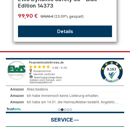
Edition 14373
Regulärer Preis:
Verkaufspreis:
99,90 €
129,90 €
(23.09% gespart)
Details
SERVICE