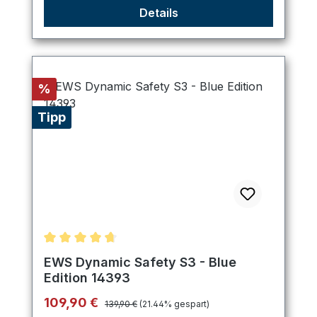
Details
Rabatt
%
Tipp
Durchschnittliche Bewertung von 4.8 von 5 Stern
EWS Dynamic Safety S3 - Blue
Edition 14393
Regulärer Preis:
Verkaufspreis:
109,90 €
139,90 €
(21.44% gespart)