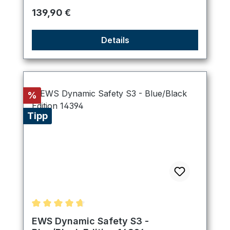
Regulärer Preis:
139,90 €
Details
Rabatt
%
Tipp
Durchschnittliche Bewertung von 4.75 von 5 Ster
EWS Dynamic Safety S3 -