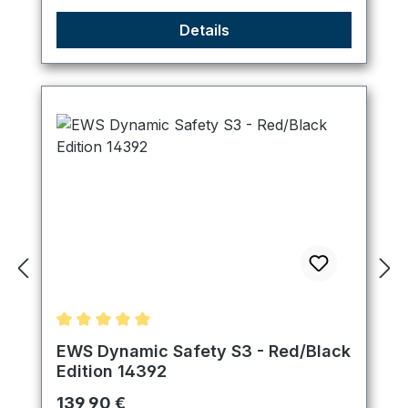
Details
Durchschnittliche Bewertung von 5 von 5 Sternen
EWS Dynamic Safety S3 - Red/Black
Edition 14392
Regulärer Preis:
139,90 €