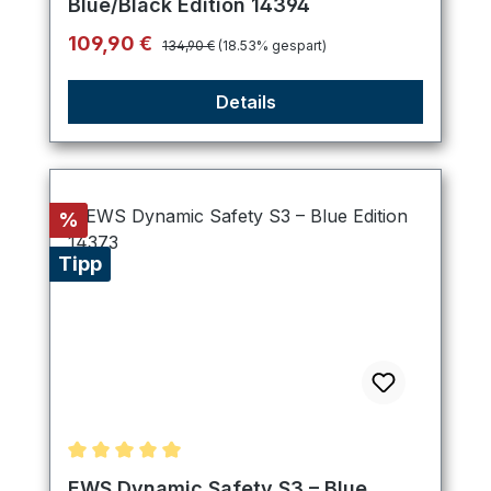
Blue/Black Edition 14394
Regulärer Preis:
Verkaufspreis:
109,90 €
134,90 €
(18.53% gespart)
Details
Rabatt
%
Tipp
Durchschnittliche Bewertung von 5 von 5 Sternen
EWS Dynamic Safety S3 – Blue