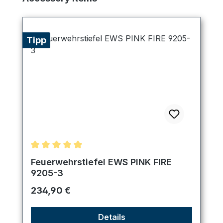
Tipp
Durchschnittliche Bewertung von 5 von 5 Sternen
Feuerwehrstiefel EWS PINK FIRE
9205-3
Regulärer Preis:
234,90 €
Details