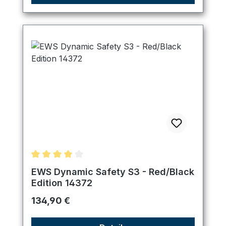
Durchschnittliche Bewertung von 4 von 5 Sternen
EWS Dynamic Safety S3 - Red/Black
Edition 14372
Regulärer Preis:
134,90 €